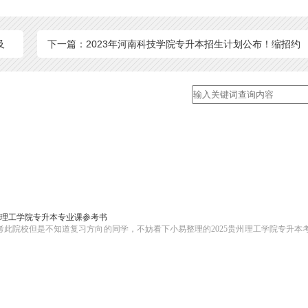
及
下一篇：2023年河南科技学院专升本招生计划公布！缩招约
300人
贵州理工学院专升本专业课参考书
考此院校但是不知道复习方向的同学，不妨看下小易整理的2025贵州理工学院专升本