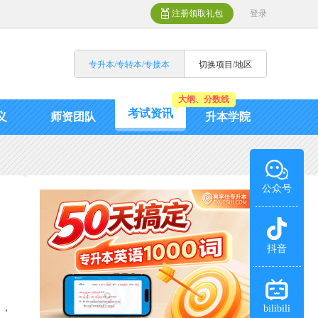
注册领取礼包
登录
专升本/专转本/专接本
切换项目/地区
大纲、分数线
考试资讯
义
师资团队
升本学院
公众号
抖音
了，
bilibili