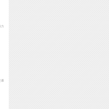
料力
交通