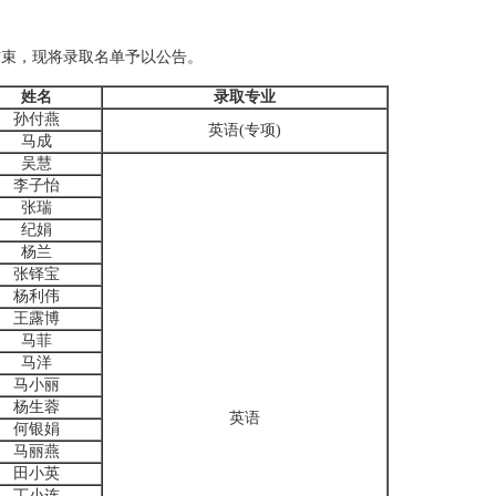
日结束，现将录取名单予以公告。
姓名
录取专业
孙付燕
英语(专项)
马成
吴慧
李子怡
张瑞
纪娟
杨兰
张铎宝
杨利伟
王露博
马菲
马洋
马小丽
杨生蓉
英语
何银娟
马丽燕
田小英
丁小连