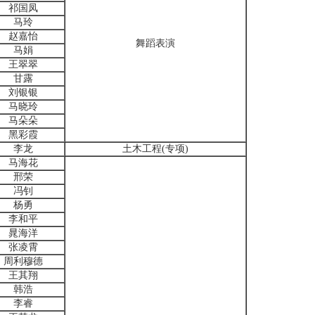
祁国凤
马玲
赵嘉怡
舞蹈表演
马娟
王翠翠
甘露
刘银银
马晓玲
马朵朵
黑彩霞
李龙
土木工程(专项)
马海花
邢荣
冯钊
杨勇
李和平
晁海洋
张凌霄
周利穆德
王其翔
韩浩
李睿