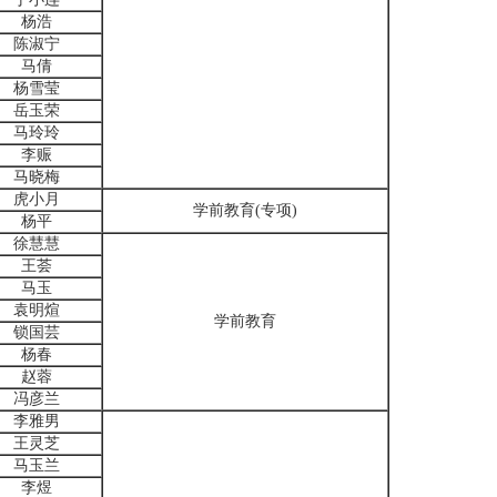
杨浩
陈淑宁
马倩
杨雪莹
岳玉荣
马玲玲
李赈
马晓梅
虎小月
学前教育(专项)
杨平
徐慧慧
王荟
马玉
袁明煊
学前教育
锁国芸
杨春
赵蓉
冯彦兰
李雅男
王灵芝
马玉兰
李煜