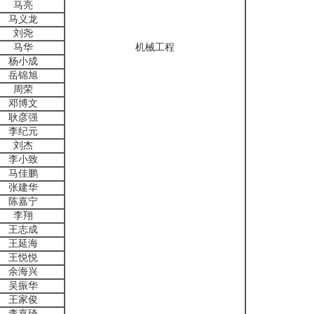
马亮
马义龙
刘尧
马华
机械工程
杨小成
岳锦旭
周荣
邓博文
耿彦强
李纪元
刘杰
李小致
马佳鹏
张建华
陈嘉宁
李翔
王志成
王延海
王悦悦
余海兴
吴振华
王家俊
李嘉琦