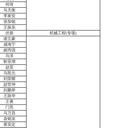
何琦
马天衡
李家安
张加铭
王振东
伏彪
机械工程(专项)
谢立豪
咸海宁
姬丙强
马泽
靳亚增
赵昊
马凯元
刘荣耀
赵世坤
刘鹏举
王路华
王勇
门亮
马万昌
袁铭浓
慕安定