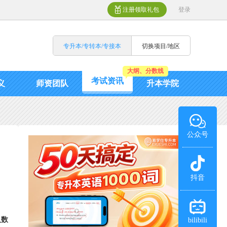
注册领取礼包
登录
专升本/专转本/专接本
切换项目/地区
大纲、分数线
考试资讯
义
师资团队
升本学院
公众号
抖音
人数
bilibili