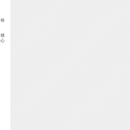
一份
后就
担心