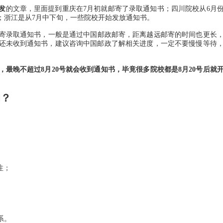
发
的文章，里面提到重庆在7月初就邮寄了录取通知书；四川院校从6月
；浙江是从7月中下旬，一些院校开始发放通知书。
寄录取通知书，一般是通过中国邮政邮寄，距离越远邮寄的时间也更长
0天还未收到通知书，建议咨询中国邮政了解相关进度，一定不要慢慢等待
，最晚不超过8月20号就会收到通知书，毕竟很多院校都是8月20号后就
询？
注；
系。