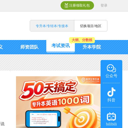
注册领取礼包
登录
专升本/专转本/专接本
切换项目/地区
大纲、分数线
考试资讯
义
师资团队
升本学院
公众号
抖音
来说
bilibili