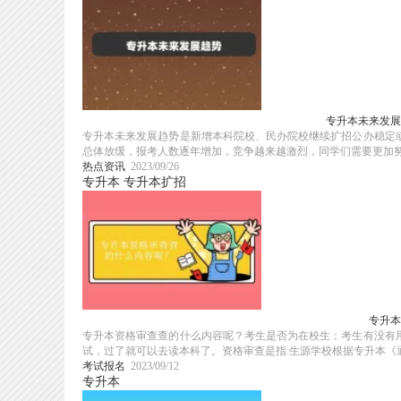
专升本未来发展
专升本未来发展趋势是新增本科院校、民办院校继续扩招公办稳定
总体放缓，报考人数逐年增加，竞争越来越激烈，同学们需要更加努力
热点资讯
2023/09/26
专升本
专升本扩招
专升本
专升本资格审查查的什么内容呢？考生是否为在校生；考生有没有
试，过了就可以去读本科了。资格审查是指:生源学校根据专升本《通知
考试报名
2023/09/12
专升本