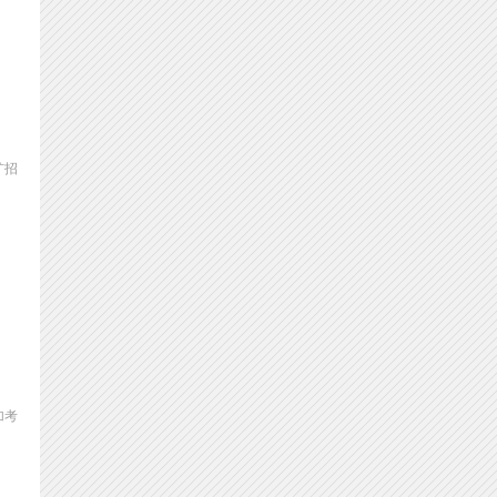
扩招
加考