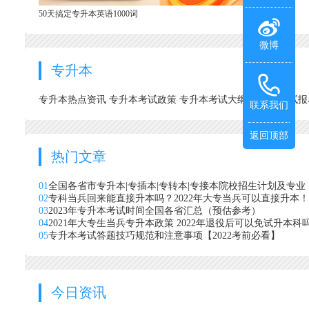
50天搞定专升本英语1000词
微博
专升本
专升本热点资讯
专升本考试政策
专升本考试大纲
专升本考试
联系我们
返回顶部
热门文章
01
全国各省市专升本|专插本|专转本|专接本院校招生计划及专业
02
专科当兵回来能直接升本吗？2022年大专当兵可以直接升本！
03
2023年专升本考试时间全国各省汇总（预估参考）
04
2021年大专生当兵专升本政策 2022年退役后可以免试升本科
05
专升本考试答题技巧规范和注意事项【2022考前必看】
今日资讯