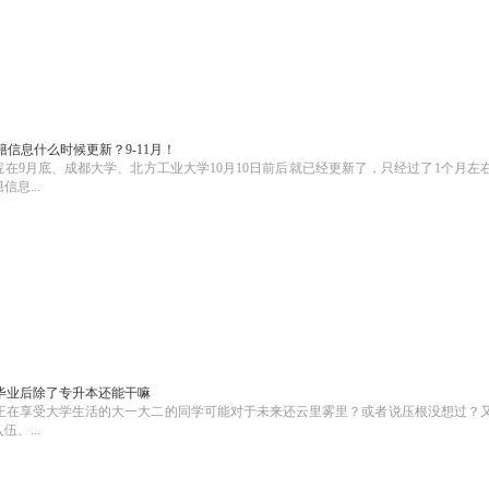
籍信息什么时候更新？9-11月！
学院在9月底、成都大学、北方工业大学10月10日前后就已经更新了，只经过了1个月左
息...
毕业后除了专升本还能干嘛
正在享受大学生活的大一大二的同学可能对于未来还云里雾里？或者说压根没想过？
、...