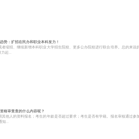
趋势：扩招在民办和职业本科发力！
或者缩招、继续新增本科职业大学招生院校、更多公办院校进行联合培养。总的来说
起...
资格审查查的什么内容呢？
用其他人的资料报名；考生的年龄是否超过要求；考生是否有学籍。报名审核通过参
...