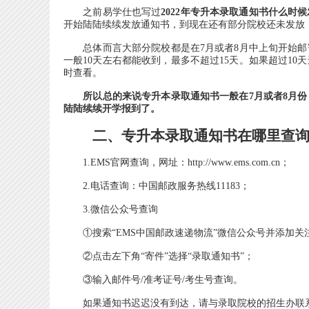
之前易学仕也写过
2022年专升本录取通知书什么时候
开始陆陆续续发放通知书，到现在还有部分院校还未发放
总体而言大部分院校都是在7月或者8月中上旬开始邮
一般10天左右都能收到，最多不超过15天。如果超过1
时查看。
所以总的来说专升本录取通知书一般在7月或者8月份
陆陆续续开学报到了。
二、
专升本
录取通知书在哪里查
1.EMS官网查询，网址：http://www.ems.com.cn；
2.电话查询：中国邮政服务热线11183；
3.微信公众号查询
①搜索“EMS中国邮政速递物流”微信公众号并添加关
②点击左下角“寄件”选择“录取通知书”；
③输入邮件号/准考证号/考生号查询。
如果通知书迟迟没有到达，请与录取院校的招生办联