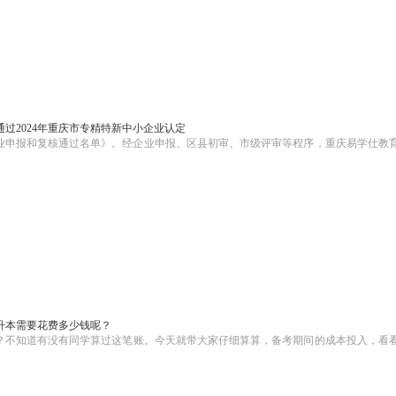
过2024年重庆市专精特新中小企业认定
企业申报和复核通过名单》。经企业申报、区县初审、市级评审等程序，重庆易学仕教
。
升本需要花费多少钱呢？
？不知道有没有同学算过这笔账。今天就带大家仔细算算，备考期间的成本投入，看