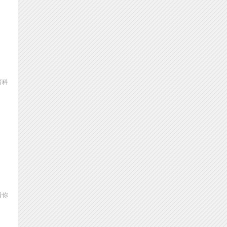
育科
看你