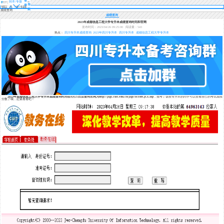
登
转本/专接
导
录
本
航
成绩查询
成绩查询
2023年成都信息工程大学专升本成绩查询时间和官网
发布时间：2023/04/26 09:25:00
阅读量：543
热点：
四川专升本成绩查询
2023年四川专升本
四川专升本
成都信息工程大学专升本
2023年成都信息工程大学专升本成绩查询时间在4月25日后查询官网为http://jxgl.cuit.edu.cn/jxgl/xs/zsbCjCx.asp
，报考了该校专升本的同学可以查看自己的考试成绩
分数了哦，赶紧看看吧！