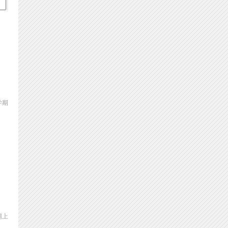
学期
网上