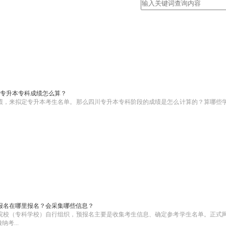
专升本专科成绩怎么算？
绩，来拟定专升本考生名单。那么四川专升本专科阶段的成绩是怎么计算的？算哪些
报名在哪里报名？会采集哪些信息？
院校（专科学校）自行组织，预报名主要是收集考生信息、确定参考学生名单。正式
考...