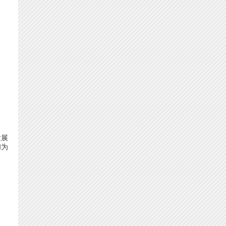
发展
和为