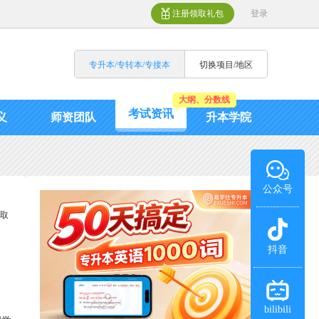
注册领取礼包
登录
专升本/专转本/专接本
切换项目/地区
大纲、分数线
考试资讯
义
师资团队
升本学院
公众号
录取
抖音
bilibili