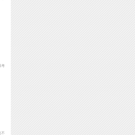
报考
也不