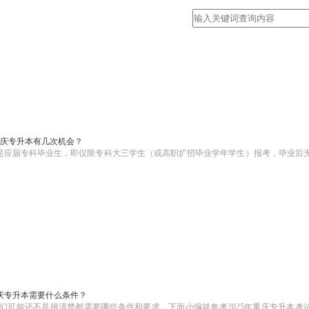
庆专升本有几次机会？
是应届专科毕业生，即仅限专科大三学生（或高职扩招毕业学年学生）报考，毕业后
庆专升本需要什么条件？
们可能还不是很清楚都需要哪些条件和要求，下面小编就参考2025年重庆专升本考