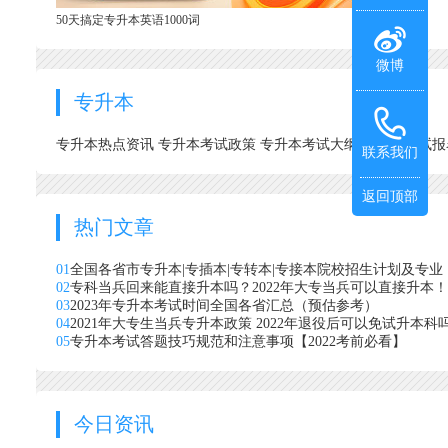
50天搞定专升本英语1000词
微博
专升本
专升本热点资讯
专升本考试政策
专升本考试大纲
专升本考试
联系我们
返回顶部
热门文章
01
全国各省市专升本|专插本|专转本|专接本院校招生计划及专业
02
专科当兵回来能直接升本吗？2022年大专当兵可以直接升本！
03
2023年专升本考试时间全国各省汇总（预估参考）
04
2021年大专生当兵专升本政策 2022年退役后可以免试升本科
05
专升本考试答题技巧规范和注意事项【2022考前必看】
今日资讯