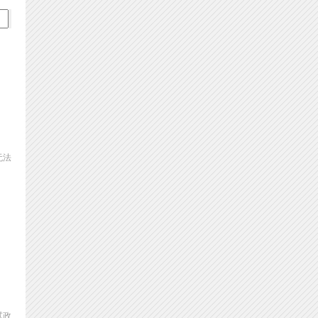
无法
试政