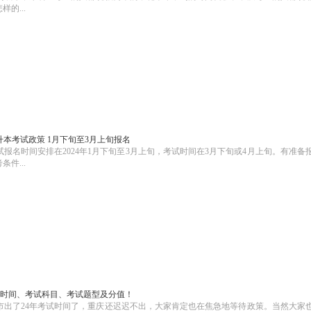
的...
专升本考试政策 1月下旬至3月上旬报名
考试报名时间安排在2024年1月下旬至3月上旬，考试时间在3月下旬或4月上旬。有准备
件...
时间、考试科目、考试题型及分值！
市出了24年考试时间了，重庆还迟迟不出，大家肯定也在焦急地等待政策。当然大家