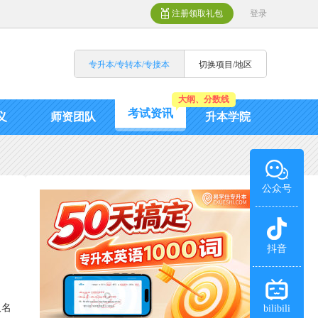
注册领取礼包
登录
专升本/专转本/专接本
切换项目/地区
大纲、分数线
考试资讯
义
师资团队
升本学院
公众号
抖音
取名
bilibili