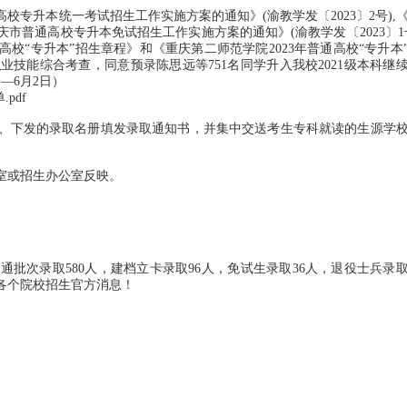
专升本统一考试招生工作实施方案的通知》(渝教学发〔2023〕2号),
庆市普通高校专升本免试招生工作实施方案的通知》(渝教学发〔2023〕1
高校“专升本”招生章程》和《重庆第二师范学院2023年普通高校“专升本
技能综合考查，同意预录陈思远等751名同学升入我校2021级本科继
—6月2日）
pdf
下发的录取名册填发录取通知书，并集中交送考生专科就读的生源学
室或招生办公室反映。
录取580人，建档立卡录取96人，免试生录取36人，退役士兵录取
注各个院校招生官方消息！