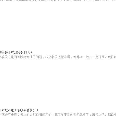
庆专升本可以跨专业吗？
比较关心是否可以跨专业的问题，根据相关政策来看，专升本一般在一定范围内允许
。
升本难不难？录取率是多少？
到底难不难啊？考上的人都说很简单的，花半年不到的时间就够了；没考上的人都说