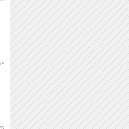
跨专
非常