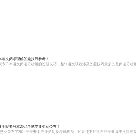
本语文阅读理解答题技巧参考！
庆专升本语文阅读分析题的答题技巧，整张语文试卷涉及答题技巧最多的是阅读分析
学院专升本2024考试专业类别公布！
已经公布了2024年专升本专业类别及考试科类，如果还不知道自己专业属于文科还