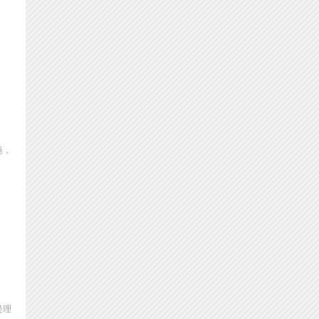
题，
是理