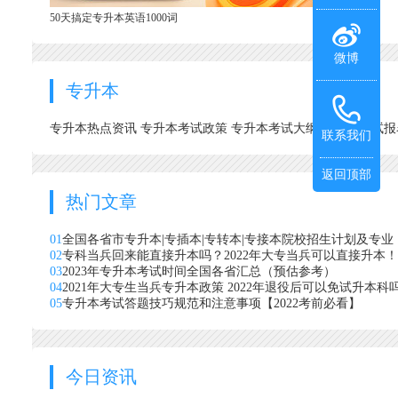
50天搞定专升本英语1000词
微博
专升本
专升本热点资讯
专升本考试政策
专升本考试大纲
专升本考试
联系我们
返回顶部
热门文章
01
全国各省市专升本|专插本|专转本|专接本院校招生计划及专业
02
专科当兵回来能直接升本吗？2022年大专当兵可以直接升本！
03
2023年专升本考试时间全国各省汇总（预估参考）
04
2021年大专生当兵专升本政策 2022年退役后可以免试升本科
05
专升本考试答题技巧规范和注意事项【2022考前必看】
今日资讯