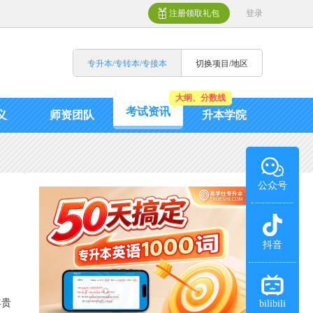
注册领取礼包
登录
专升本/专转本/专接本
切换项目/地区
大纲、分数线
考试资讯
义
师资团队
升本学院
公众号
抖音
年贵
bilibili