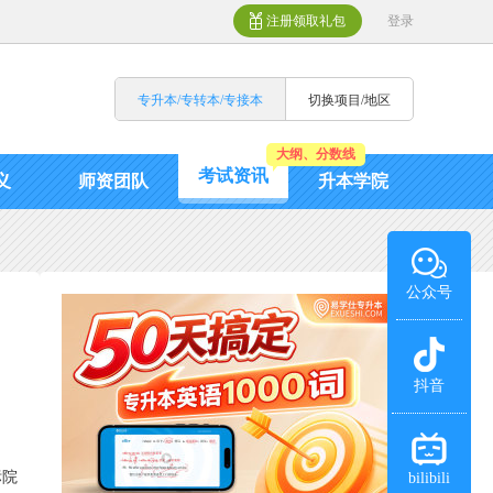
注册领取礼包
登录
专升本/专转本/专接本
切换项目/地区
大纲、分数线
考试资讯
义
师资团队
升本学院
公众号
抖音
标院
bilibili