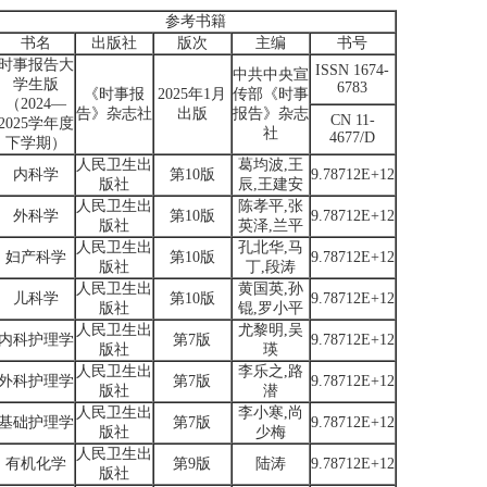
参考书籍
书名
出版社
版次
主编
书号
时事报告大
ISSN 1674-
中共中央宣
学生版
6783
《时事报
2025年1月
传部《时事
（2024—
告》杂志社
出版
报告》杂志
CN 11-
2025学年度
社
4677/D
下学期）
人民卫生出
葛均波,王
内科学
第10版
9.78712E+12
版社
辰,王建安
人民卫生出
陈孝平,张
外科学
第10版
9.78712E+12
版社
英泽,兰平
人民卫生出
孔北华,马
妇产科学
第10版
9.78712E+12
版社
丁,段涛
人民卫生出
黄国英,孙
儿科学
第10版
9.78712E+12
版社
锟,罗小平
人民卫生出
尤黎明,吴
内科护理学
第7版
9.78712E+12
版社
瑛
人民卫生出
李乐之,路
外科护理学
第7版
9.78712E+12
版社
潜
人民卫生出
李小寒,尚
基础护理学
第7版
9.78712E+12
版社
少梅
人民卫生出
有机化学
第9版
陆涛
9.78712E+12
版社