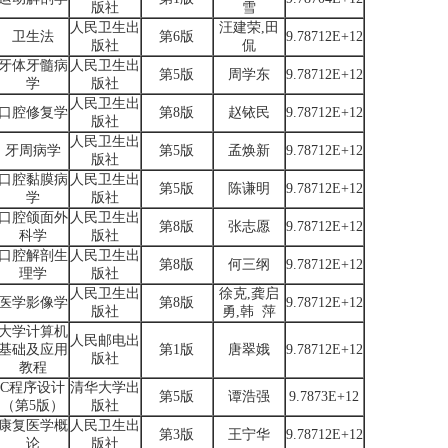
版社
雪
人民卫生出
汪建荣,田
卫生法
第6版
9.78712E+12
版社
侃
牙体牙髓病
人民卫生出
第5版
周学东
9.78712E+12
学
版社
人民卫生出
口腔修复学
第8版
赵铱民
9.78712E+12
版社
人民卫生出
牙周病学
第5版
孟焕新
9.78712E+12
版社
口腔黏膜病
人民卫生出
第5版
陈谦明
9.78712E+12
学
版社
口腔颌面外
人民卫生出
第8版
张志愿
9.78712E+12
科学
版社
口腔解剖生
人民卫生出
第8版
何三纲
9.78712E+12
理学
版社
人民卫生出
徐克,龚启
医学影像学
第8版
9.78712E+12
版社
勇,韩 萍
大学计算机
人民邮电出
基础及应用
第1版
唐翠娥
9.78712E+12
版社
教程
C程序设计
清华大学出
第5版
谭浩强
9.7873E+12
（第5版）
版社
康复医学概
人民卫生出
第3版
王宁华
9.78712E+12
论
版社