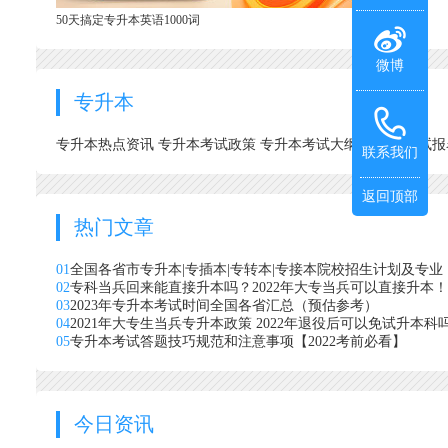
50天搞定专升本英语1000词
微博
专升本
专升本热点资讯
专升本考试政策
专升本考试大纲
专升本考试
联系我们
返回顶部
热门文章
01
全国各省市专升本|专插本|专转本|专接本院校招生计划及专业
02
专科当兵回来能直接升本吗？2022年大专当兵可以直接升本！
03
2023年专升本考试时间全国各省汇总（预估参考）
04
2021年大专生当兵专升本政策 2022年退役后可以免试升本科
05
专升本考试答题技巧规范和注意事项【2022考前必看】
今日资讯