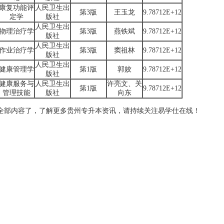
康复功能评
人民卫生出
第3版
王玉龙
9.78712E+12
定学
版社
人民卫生出
物理治疗学
第3版
燕铁斌
9.78712E+12
版社
人民卫生出
作业治疗学
第3版
窦祖林
9.78712E+12
版社
人民卫生出
健康管理学
第1版
郭姣
9.78712E+12
版社
健康服务与
人民卫生出
许亮文、关
第1版
9.78712E+12
管理技能
版社
向东
全部内容了，了解更多贵州专升本资讯，请持续关注易学仕在线！