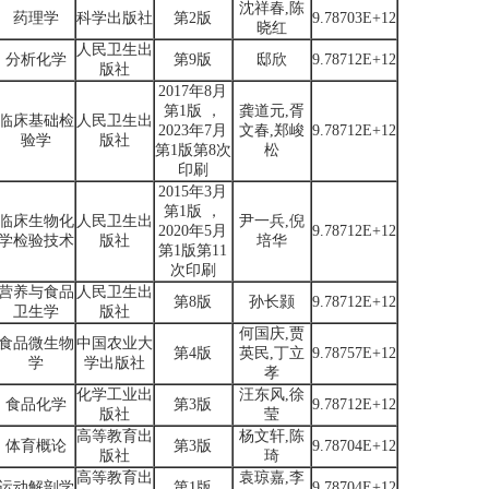
沈祥春,陈
药理学
科学出版社
第2版
9.78703E+12
晓红
人民卫生出
分析化学
第9版
邸欣
9.78712E+12
版社
2017年8月
第1版 ，
龚道元,胥
临床基础检
人民卫生出
2023年7月
文春,郑峻
9.78712E+12
验学
版社
第1版第8次
松
印刷
2015年3月
第1版 ，
临床生物化
人民卫生出
尹一兵,倪
2020年5月
9.78712E+12
学检验技术
版社
培华
第1版第11
次印刷
营养与食品
人民卫生出
第8版
孙长颢
9.78712E+12
卫生学
版社
何国庆,贾
食品微生物
中国农业大
第4版
英民,丁立
9.78757E+12
学
学出版社
孝
化学工业出
汪东风,徐
食品化学
第3版
9.78712E+12
版社
莹
高等教育出
杨文轩,陈
体育概论
第3版
9.78704E+12
版社
琦
高等教育出
袁琼嘉,李
运动解剖学
第1版
9.78704E+12