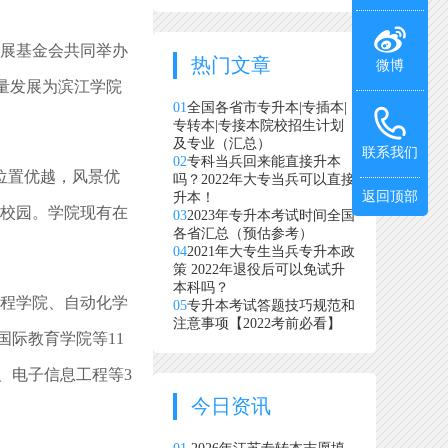
发展基金会共同举办
热门文章
微博
量发展为滨江学院
01
全国各省市专升本|专插本|
专转本|专接本院校招生计划
及专业（汇总）
联系我们
02
专科当兵回来能直接升本
位置优越，风景优
吗？2022年大专当兵可以直接
返回顶部
升本！
碳校园。学院现有在
03
2023年专升本考试时间全国
各省汇总（预估参考）
04
2021年大专生当兵专升本政
策 2022年退役后可以免试升
本科吗？
程学院、自动化学
05
专升本考试答题技巧规范和
注意事项【2022考前必看】
际教育学院等11
、电子信息工程等3
今日资讯