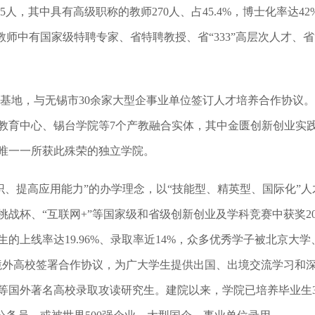
人，其中具有高级职称的教师270人、占45.4%，博士化率达4
师中有国家级特聘专家、省特聘教授、省“333”高层次人才、省
基地，与无锡市30余家大型企事业单位签订人才培养合作协议。学
教育中心、锡台学院等7个产教融合实体，其中金匮创新创业实
唯一一所获此殊荣的独立学院。
识、提高应用能力”的办学理念，以“技能型、精英型、国际化”
战杯、“互联网+”等国家级和省级创新创业及学科竞赛中获奖2
生的上线率达19.96%、录取率近14%，众多优秀学子被北京大学
境外高校签署合作协议，为广大学生提供出国、出境交流学习和
等国外著名高校录取攻读研究生。建院以来，学院已培养毕业生