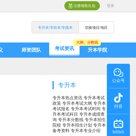
注册领取礼包
登录
专升本/专转本/专接本
切换项目/地区
大纲、分数线
考试资讯
义
师资团队
升本学院
公众号
专升本
专升本热点资讯
专升本考试
政策
专升本考试大纲
专升本
抖音
考试报名
专升本考试时间
专
升本考试科目
专升本成绩查
询
专升本分数线
专升本招生
院校
专升本招生计划
专升本
备考资料
专升本专业介绍
bilibili