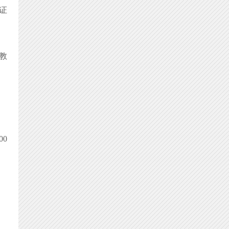
证
教
0