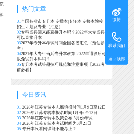
充
热门文章
学
微博
01
全国各省市专升本|专插本|专转本|专接本院校
招生计划及专业（汇总）
02
专科当兵回来能直接升本吗？2022年大专当兵
可以直接升本！
03
2023年专升本考试时间全国各省汇总（预估参
联系我们
考）
04
2021年大专生当兵专升本政策 2022年退役后可
返回顶部
以免试升本科吗？
05
专升本考试答题技巧规范和注意事项【2022考
前必看】
今日资讯
01
2026年江苏专转本志愿填报时间1月9日至12日
02
2026年江苏专转本报名时间1月9日至12日
03
2026年江苏专转本政策公布 3月份考试
04
2026年江苏专转本考试时间为3月21日
05
专升本只看网课能不能考上？