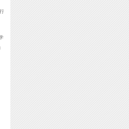
行
学
的