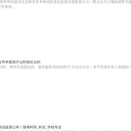
有同学比较关注吉林专升本考试的免试及加分政策是什么！那么今天小编先就带大
本免...
专升本政策什么时候出台的
时间，每年不是固定的。基本都是考试前的3个月左右出台！专升本是许多人选择的
本考试政策公布！报考时间_科目_学校专业