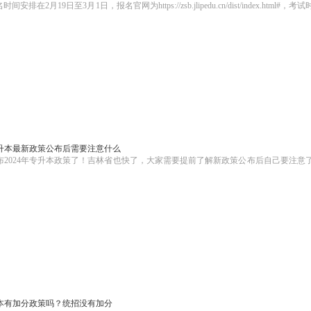
9日至3月1日，报名官网为https://zsb.jlipedu.cn/dist/index.html#，考试
专升本最新政策公布后需要注意什么
布2024年专升本政策了！吉林省也快了，大家需要提前了解新政策公布后自己要注意
本有加分政策吗？统招没有加分