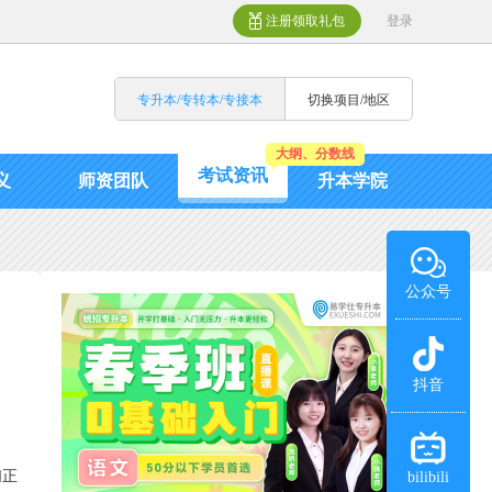
注册领取礼包
登录
专升本/专转本/专接本
切换项目/地区
大纲、分数线
考试资讯
义
师资团队
升本学院
公众号
抖音
们正
bilibili