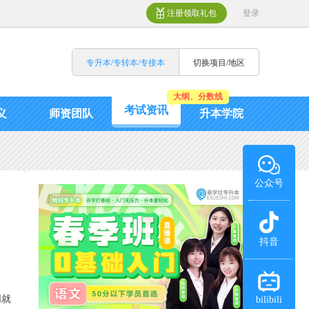
注册领取礼包
登录
专升本/专转本/专接本
切换项目/地区
大纲、分数线
考试资讯
义
师资团队
升本学院
公众号
抖音
同就
bilibili