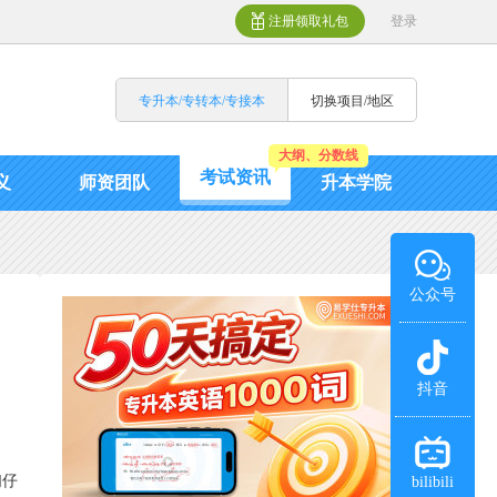
注册领取礼包
登录
专升本/专转本/专接本
切换项目/地区
大纲、分数线
考试资讯
义
师资团队
升本学院
公众号
抖音
们仔
bilibili