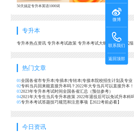
50天搞定专升本英语1000词
微博
专升本
专升本热点资讯
专升本考试政策
专升本考试大纲
专升本考试
联系我们
返回顶部
热门文章
01
全国各省市专升本|专插本|专转本|专接本院校招生计划及专业
02
专科当兵回来能直接升本吗？2022年大专当兵可以直接升本！
03
2023年专升本考试时间全国各省汇总（预估参考）
04
2021年大专生当兵专升本政策 2022年退役后可以免试升本科
05
专升本考试答题技巧规范和注意事项【2022考前必看】
今日资讯