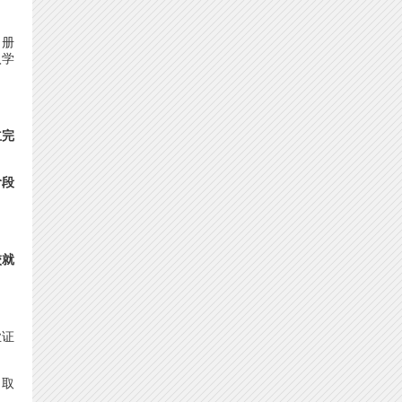
名册
入学
立完
阶段
校就
业证
，取