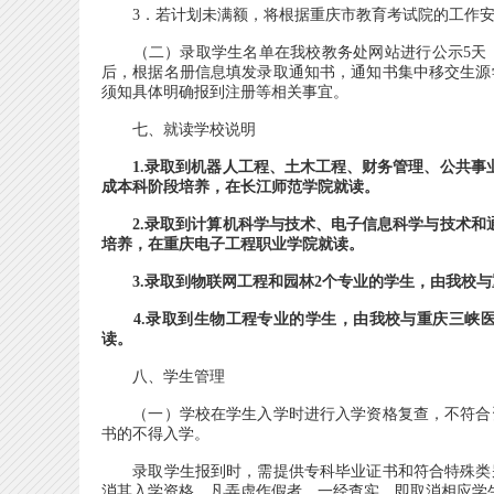
3．若计划未满额，将根据重庆市教育考试院的工作安
（二）录取学生名单在我校教务处网站进行公示5天，
后，根据名册信息填发录取通知书，通知书集中移交生源
须知具体明确报到注册等相关事宜。
七、就读学校说明
1.录取到机器人工程、土木工程、财务管理、公共事
成本科阶段培养，在长江师范学院就读。
2.录取到计算机科学与技术、电子信息科学与技术和通
培养，在重庆电子工程职业学院就读。
3.录取到物联网工程和园林2个专业的学生，由我校与
4.录取到生物工程专业的学生，由我校与重庆三峡医
读。
八、学生管理
（一）学校在学生入学时进行入学资格复查，不符合资
书的不得入学。
录取学生报到时，需提供专科毕业证书和符合特殊类别
消其入学资格。凡弄虚作假者，一经查实，即取消相应学