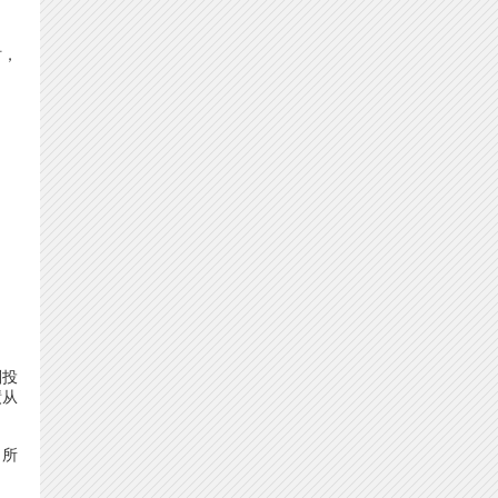
时，
则投
绩从
，所