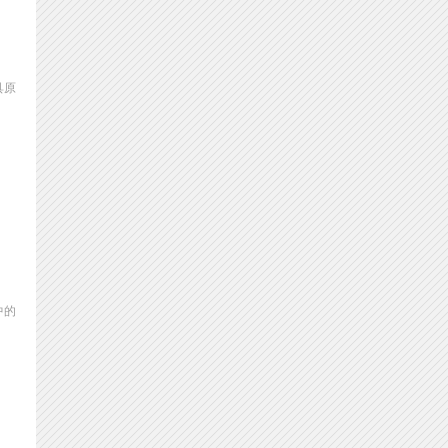
具原
中的