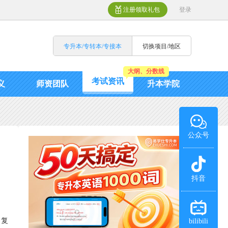
注册领取礼包
登录
专升本/专转本/专接本
切换项目/地区
大纲、分数线
考试资讯
义
师资团队
升本学院
公众号
抖音
目复
bilibili