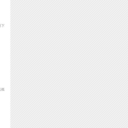
易下
机概