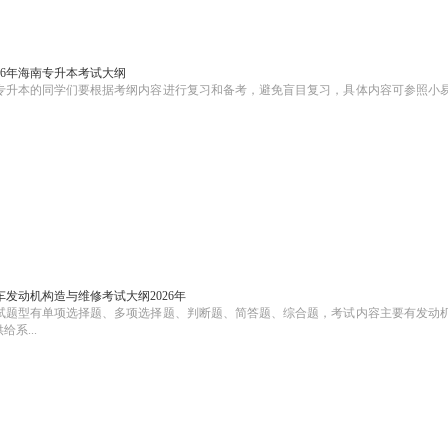
026年海南专升本考试大纲
南专升本的同学们要根据考纲内容进行复习和备考，避免盲目复习，具体内容可参照小
发动机构造与维修考试大纲2026年
考试题型有单项选择题、多项选择题、判断题、简答题、综合题，考试内容主要有发动
系...