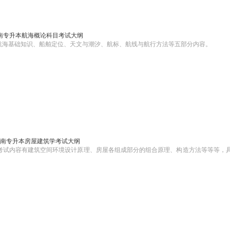
海南专升本航海概论科目考试大纲
考航海基础知识、船舶定位、天文与潮汐、航标、航线与航行方法等五部分内容。
年海南专升本房屋建筑学考试大纲
目考试内容有建筑空间环境设计原理、房屋各组成部分的组合原理、构造方法等等等，