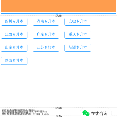
查看全文
热门标签
四川专升本
湖南专升本
安徽专升本
江西专升本
广东专升本
重庆专升本
山东专升本
江苏专转本
新疆专升本
陕西专升本
热门文章
2023年专升本考试时间全国各省汇总（预估参考）
专科当兵回来能直接升本吗？2022年大专当兵可以直接升本！
2024年四川专升本考试大纲公布！语文、英语、数学、计算机汇总
2021年安徽专升本各院校录取分数线盘点！
全国各省市专升本|专插本|专转本|专接本院校招生计划及专业（汇总）
今日资讯