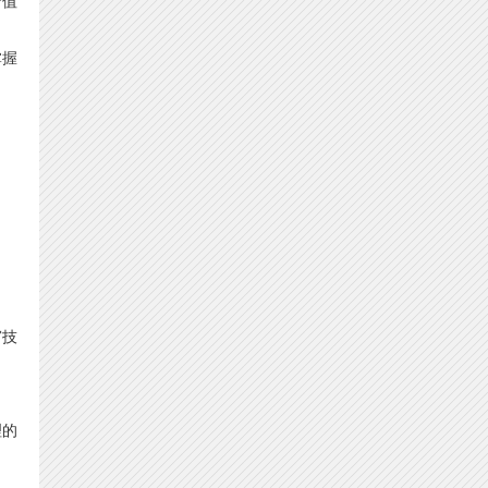
价值
掌握
窗技
理的