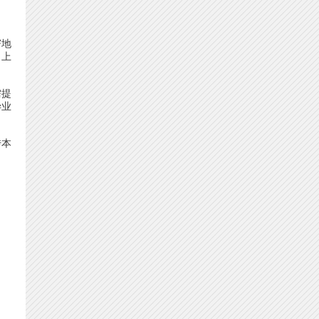
寄地
、上
需提
毕业
传本