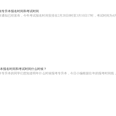
6湖南专升本报名时间和考试时间
作通知已经发布，今年考试报名时间安排在2月28日8时至3月10日17时，考试时间为4月
专升本报名时间和考试时间什么时候？
26年专升本的同学们想知道明年什么时候报考专升本，今日小编根据往年的报考时间线