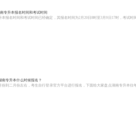
年湖南专升本报名时间和考试时间
专升本报名时间和考试时间已经确定，其报名时间为2月20日8时至3月9日17时，考试时
25湖南专升本什么时候报名？
一月份到二月份左右，考生自行登录官方平台进行报名，下面给大家盘点湖南专升本往