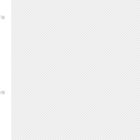
下面
体报