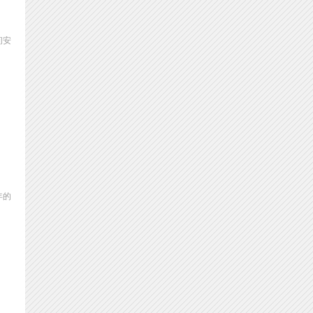
间安
年的