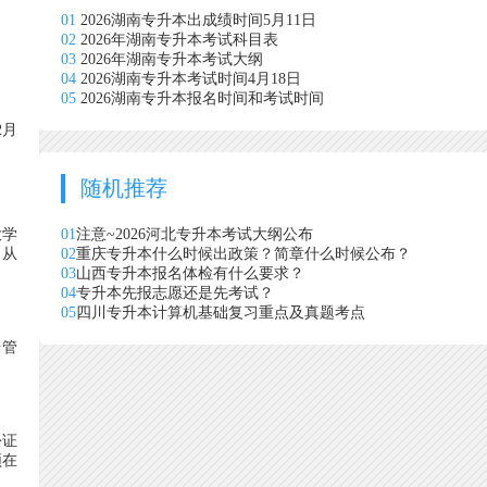
01
2026湖南专升本出成绩时间5月11日
02
2026年湖南专升本考试科目表
03
2026年湖南专升本考试大纲
04
2026湖南专升本考试时间4月18日
05
2026湖南专升本报名时间和考试时间
2月
随机推荐
大学
01
注意~2026河北专升本考试大纲公布
(从
02
重庆专升本什么时候出政策？简章什么时候公布？
03
山西专升本报名体检有什么要求？
04
专升本先报志愿还是先考试？
05
四川专升本计算机基础复习重点及真题考点
台管
份证
须在