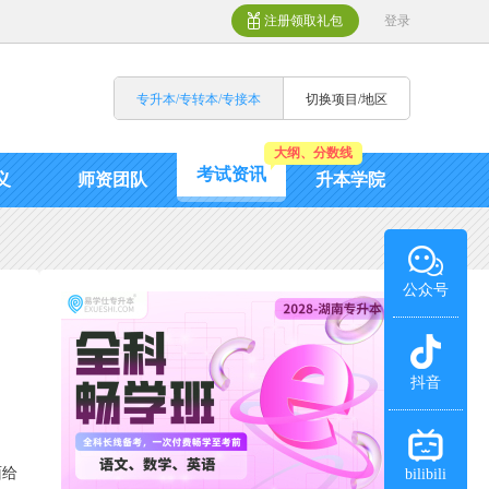
注册领取礼包
登录
专升本/专转本/专接本
切换项目/地区
大纲、分数线
考试资讯
义
师资团队
升本学院
公众号
抖音
面给
bilibili