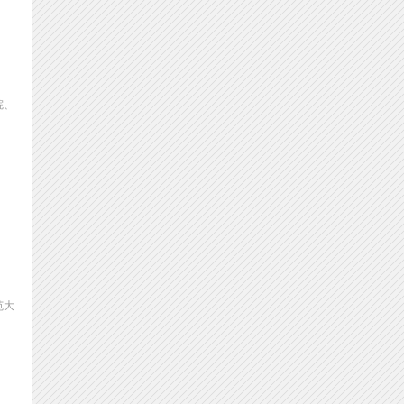
院、
范大