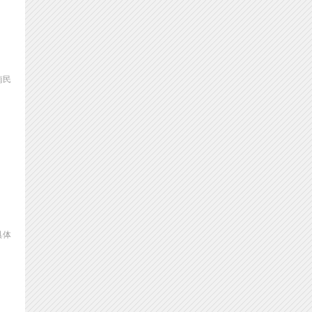
南民
具体