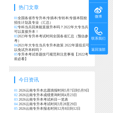
热门文章
微博
01
全国各省市专升本|专插本|专转本|专接本院校
招生计划及专业（汇总）
02
专科当兵回来能直接升本吗？2022年大专当兵
可以直接升本！
03
2023年专升本考试时间全国各省汇总（预估参
联系我们
考）
04
2021年大专生当兵专升本政策 2022年退役后可
返回顶部
以免试升本科吗？
05
专升本考试答题技巧规范和注意事项【2022考
前必看】
今日资讯
01
2026云南专升本志愿填报时间5月7日到5月9日
02
2026云南专升本成绩查询时间4月23日
03
2026云南专升本考试科目一览表
04
2026云南专升本考试时间3月28至29日
05
2026云南专升本报名时间12月8日到12日