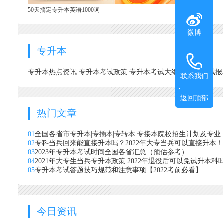
50天搞定专升本英语1000词
微博
专升本
专升本热点资讯
专升本考试政策
专升本考试大纲
专升本考试
联系我们
返回顶部
热门文章
01
全国各省市专升本|专插本|专转本|专接本院校招生计划及专业
02
专科当兵回来能直接升本吗？2022年大专当兵可以直接升本！
03
2023年专升本考试时间全国各省汇总（预估参考）
04
2021年大专生当兵专升本政策 2022年退役后可以免试升本科
05
专升本考试答题技巧规范和注意事项【2022考前必看】
今日资讯