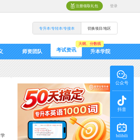
注册领取礼包
登录
专升本/专转本/专接本
切换项目/地区
大纲、分数线
考试资讯
义
师资团队
升本学院
公众号
抖音
市学
bilibili