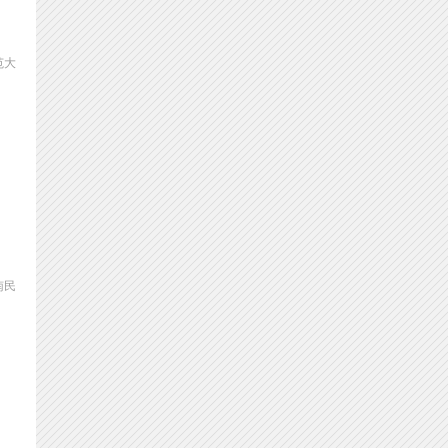
范大
南民