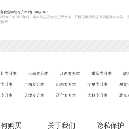
官职业学院专升本对口学校2025
院专升本2025年对口本科院校及专业已经发布，可以报考的院校有西南林业大学、
经...
四川专升本
云南专升本
江西专升本
重庆专升本
陕
徽专升本
广西专升本
山东专升本
宁夏专升本
黑龙
江专升本
天津专升本
辽宁专升本
吉林专升本
北京
如何购买
关于我们
隐私保护