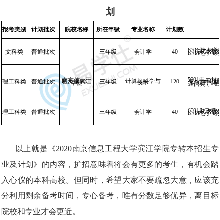
划
报考类别
计划批次
院校名称
所在年级
专业名称
计划数
6301财政税
文科类
普通批次
三年级
会计学
40
、 6305经
6308电子商
5301电力技
南京信息工
计算机科学与
类 、 560
理工科类
普通批次
程大学滨江
三年级
120
技术
、 5607汽车
学院
通信类 、 6
6301财政税
理工科类
普通批次
三年级
会计学
40
、 6305经
6308电子商
以上就是《
2020南京信息工程大学滨江学院专转本招生专
业及计划》的内容，扩招意味着将会有更多的考生，有机会踏
入心仪的本科高校。但同时，希望大家不要疏忽大意，应该充
分利用剩余备考时间，专心备考，唯有分数足够优异，离目标
院校和专业才会更近。