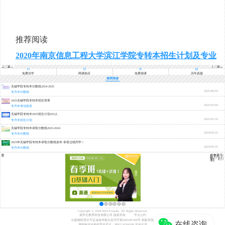
推荐阅读
2020年南京信息工程大学滨江学院专转本招生计划及专业
上一篇：
下一篇：
2020南京
2020江苏
审计大学
师范大学
金审学院
专转本招
免费试学
网课购买
免费领课
历年真题
专转本招
生专业及
生专业及
计划（扩
推荐阅读
计划（扩
招后）
招后）
无锡学院专转本分数线2024-2025
2025/06/03
专升本分数线
2025无锡学院专转本招生简章
2025/02/04
专升本考试政策
无锡学院专转本2025招生计划165人
2025/01/10
专升本招生计划
无锡学院专转本录取分数线2023-2024
2024/05/22
专升本分数线
2023年无锡学院专转本录取分数线发布 恭喜过线同学！
2023/05/25
专升本分数线
学基
2026专升
测试
春季班-0
础入门（
语）【已
课】
Copyright © 2018-2024 Exueshi. All Rights Reserved.
易学仕教育科技有限公司 版权所有
平台公约
出版物经营许可证渝南岸新出发书字第5001087306号
刷新页面
增值电信业务经营许可证：渝B2-20200188
安全证书