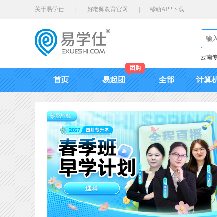
关于易学仕
|
好老师教育官网
|
移动APP下载
云南
团购
首页
易起团
全部
计算