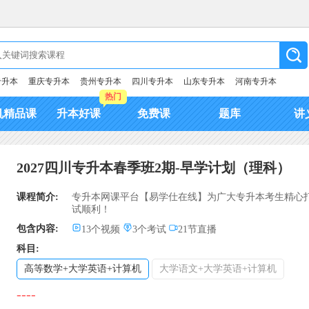
专升本
重庆专升本
贵州专升本
四川专升本
山东专升本
河南专升本
热门
机精品课
升本好课
免费课
题库
讲
2027四川专升本春季班2期-早学计划（理科）
课程简介:
专升本网课平台【易学仕在线】为广大专升本考生精心打造
试顺利！
包含内容:
13个视频
3个考试
21节直播
科目:
高等数学+大学英语+计算机
大学语文+大学英语+计算机
----