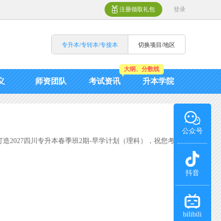
注册领取礼包
登录
专升本/专转本/专接本
切换项目/地区
大纲、分数线
义
师资团队
考试资讯
升本学院
公众号
2027四川专升本春季班2期-早学计划（理科），祝您考
抖音
bilibili