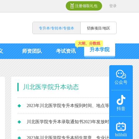
注册领取礼包
登录
专升本/专转本/专接本
切换项目/地区
大纲、分数线
升本学院
义
师资团队
考试资讯
公众号
川北医学院升本动态
2023年川北医学院专升本报到时间、地点等
抖音
通知！
川北医学院专升本录取通知书2023年发放时
bilibili
间为6月底！
2023年川北医学院专升本招生简章、专业计