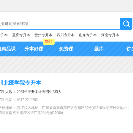
专升本
重庆专升本
贵州专升本
四川专升本
山东专升本
河南专升本
热门
机精品课
升本好课
免费课
题库
讲
川北医学院专升本
招生人数： 2025年专升本计划招生235人
招生电话： 0817-2242705
学校地址： 高坪校区地址：四川省南充市高坪区东顺路55号(637100) 顺庆校区地址：
四川省南充市顺庆区涪江路234号(637000)