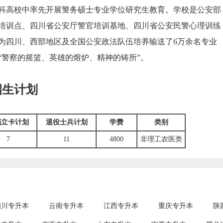
本科高校中率先开展警务硕士专业学位研究生教育。学校是公安部
培训点、四川省公安厅警官培训基地、四川省公安民警心理训练
后为四川、西部地区及全国公安政法队伍培养输送了6万余名专业
为“警察的摇篮、英雄的熔炉、精神的铸所”。
招生计划
档立卡计划
退役士兵计划
学费
类别
7
11
4800
非理工农医类
四川专升本
云南专升本
江西专升本
重庆专升本
陕