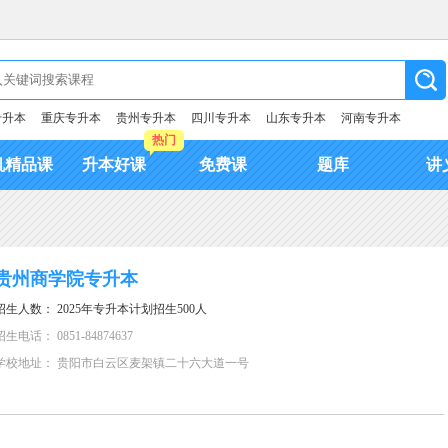
专升本
重庆专升本
贵州专升本
四川专升本
山东专升本
河南专升本
热门
机精品课
升本好课
免费课
题库
讲
贵州商学院专升本
招生人数： 2025年专升本计划招生500人
招生电话： 0851-84874637
学校地址： 贵阳市白云区麦架镇二十六大道一号