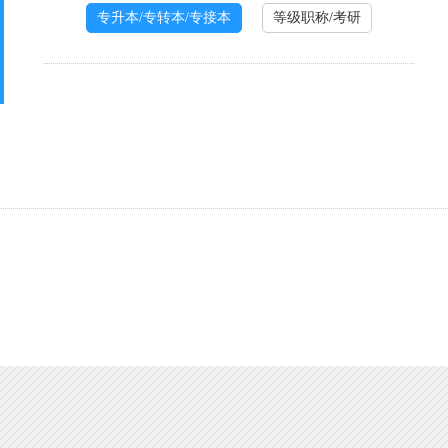
专升本/专转本/专接本
等级职称/考研