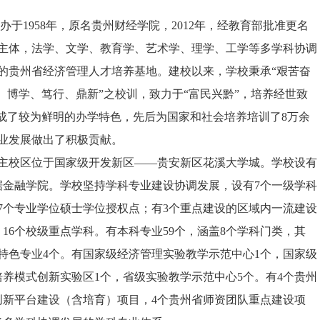
于1958年，原名贵州财经学院，2012年，经教育部批准更名
主体，法学、文学、教育学、艺术学、理学、工学等多学科协调
的贵州省经济管理人才培养基地。建校以来，学校秉承“艰苦奋
、博学、笃行、鼎新”之校训，致力于“富民兴黔”，培养经世致
形成了较为鲜明的办学特色，先后为国家和社会培养培训了8万余
业发展做出了积极贡献。
校区位于国家级开发新区——贵安新区花溪大学城。学校设有
据金融学院。学校坚持学科专业建设协调发展，设有7个一级学科
7个专业学位硕士学位授权点；有3个重点建设的区域内一流建设
16个校级重点学科。有本科专业59个，涵盖8个学科门类，其
特色专业4个。有国家级经济管理实验教学示范中心1个，国家级
养模式创新实验区1个，省级实验教学示范中心5个。有4个贵州
创新平台建设（含培育）项目，4个贵州省师资团队重点建设项