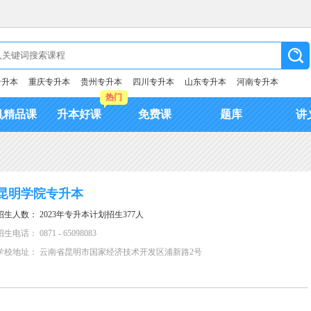
专升本
重庆专升本
贵州专升本
四川专升本
山东专升本
河南专升本
热门
机精品课
升本好课
免费课
题库
讲
昆明学院专升本
招生人数： 2023年专升本计划招生377人
招生电话： 0871 - 65098083
学校地址： 云南省昆明市国家经济技术开发区浦新路2号