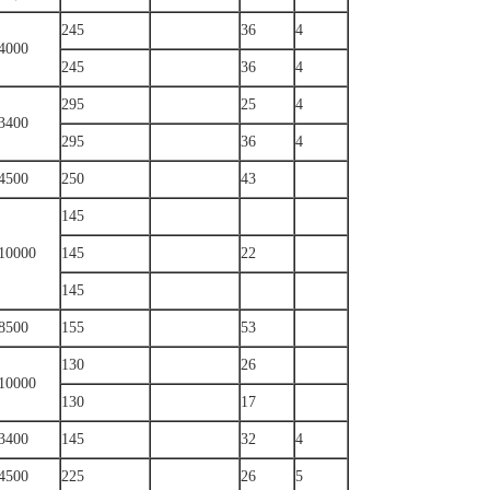
245
36
4
4000
245
36
4
295
25
4
3400
295
36
4
4500
250
43
145
10000
145
22
145
8500
155
53
130
26
10000
130
17
3400
145
32
4
4500
225
26
5