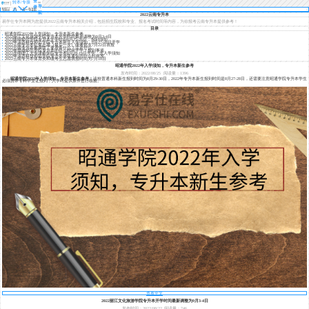
登
转本/专接
导
录
本
航
2022云南专升本
易学仕专升本网为您提供2022云南专升本相关介绍，包括招生院校和专业、报名考试时间等内容，为你报考云南专升本提供参考！
目录
昭通学院2022年入学须知，专升本新生参考
2022丽江文化旅游学院专升本开学时间最新调整为9月3-4日
2022曲靖师范学院专升本开学时间8月25-26日，报到须知
2022年滇西科技师范学院专升本新生入学须知，8月27-28日开学
2022云南专升本征集志愿（最后一次）缓考批次7月22日填报
2022云南专升本被录取了要准备什么？注意什么
2022年楚雄师范学院专升本的什么时候开学？报到事项
2022昆明理工大学津桥学院专升本8月18-19日开学，含入学须知
2022年滇西科技师范学院专升本录取通知书什么时候发
2022云南专升本体育类和缓考生志愿填报时间为7月18日
昭通学院2022年入学须知，专升本新生参考
发布时间：2022/08/25
阅读量：1396
昭通学院2022年入学须知，专升本新生参考
！该校普通本科新生报到时间为8月29-30日，2022年专升本新生报到时间是8月27-28日，还需要注意昭通学院专升本学生
必须携带专科毕业证报到，入学时提供原件进行核验。
查看全文
2022丽江文化旅游学院专升本开学时间最新调整为9月3-4日
发布时间：2022/08/22
阅读量：746