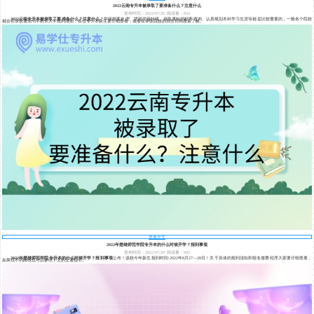
2022云南专升本被录取了要准备什么？注意什么
发布时间：2022/07/20
阅读量：854
2022云南专升本被录取了要准备什么？注意什么
？学籍档案处理、团籍党籍转移、录取通知书邮寄查询、认真规划本科学习生涯等都是比较重要的，一般各个院校
都会在录取通知书中附带入学报到须知，各位专升本新生要仔细查看，或者在录取院校的招生官网搜索了解。
查看全文
2022年楚雄师范学院专升本的什么时候开学？报到事项
发布时间：2022/07/20
阅读量：905
2022年楚雄师范学院专升本的什么时候开学？报到事项
公布！该校今年新生报到时间:2022年8月27—28日！关于具体的报到须知和报名缴费程序大家要仔细查看，
如果找不到路线也可以参照下文的交通指引。