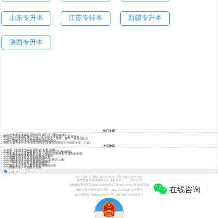
山东专升本
江苏专转本
新疆专升本
陕西专升本
热门文章
2023年专升本考试时间全国各省汇总（预估参考）
专科当兵回来能直接升本吗？2022年大专当兵可以直接升本！
2024年四川专升本考试大纲公布！语文、英语、数学、计算机汇总
2021年安徽专升本各院校录取分数线盘点！
全国各省市专升本|专插本|专转本|专接本院校招生计划及专业（汇总）
今日资讯
2025四川专升本考试时间为4月17日-18日
2025四川专升本考试政策发布~含报名时间和考试时间
广西专升本2025改革政策公布！考试科目统考公共课和专业课
2025新疆专升本各校录取分数线一览表
2025新疆专升本录取控制分数线确定
2025新疆专升本志愿填报时间6月21日至6月24日
2025年陕西专升本各学校录取分数线
2025辽宁专升本各学校录取分数线
2025海南专升本录取最低控制分数线公布
2025内蒙古专升本招生计划表
<
1
2
3
4
...
9
>
Copyright © 2018-2024 Exueshi. All Rights Reserved.
易学仕教育科技有限公司 版权所有
平台公约
出版物经营许可证渝南岸新出发书字第5001087306号
刷新页面
增值电信业务经营许可证：渝B2-20200188
安全证书
渝公网安备 50010802003061号
渝ICP备15008282号-1