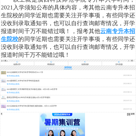
2021入学须知公布的具体内容，考其他云南专升本招
生院校的同学近期也需要关注开学事项，有些同学还
没收到录取通知书，也可以自行查询邮寄情况，开学
报道时间千万不能错过哦！，报考其他
云南专升本招
生院校
的同学近期也需要关注开学事项，有些同学还
没收到录取通知书，也可以自行查询邮寄情况，开学
报道时间千万不能错过哦！
上一篇：
下一篇：
普洱学院
2021年云
专升本开
南经济管
学时间
理学院专
免费试学
网课购买
免费领课
历年真题
（2021专
升本开学
升本新生
时间_报
推荐阅读
入学须
道须知
知）
2023云南财经大学专升本开学时间9月16~17日
2023/08/24
专升本热点资讯
2023昆明理工大学专升本开学时间及校历
2023/08/21
专升本热点资讯
2023昆明理工大学津桥学院专升本新生须知：8月23日-24日开学
2023/08/14
专升本热点资讯
昆明文理学院2023年专升本新生须知,8月23日开学报到
2023/07/25
专升本热点资讯
2023云南农业大学专升本(普洱校区)报到须知，9月15-16日开学
2023/07/24
专升本热点资讯
南专
2026云南
统无
升本暑期
训营