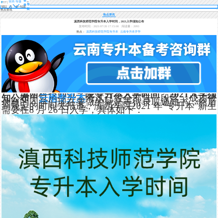
登
转本/专接
导
录
本
航
热点资讯
热点资讯
滇西科技师范学院专升本入学时间，2021入学须知公布
发布时间：2021/07/20 17:15:00
阅读量：2093
热点：
滇西科技师范学院专升本
云南专升本开学
滇西科技师范学院专升本入学时间，2021入学须
知公布！
云南专升本
考试已经全部告一段落，成功被
录取的同学们现在要做的就是等待录取通知书，然后
到规定的时间去报道，滇西学院2021 年“专升本”新生
需要在8 月 26 日入学，具体如下：