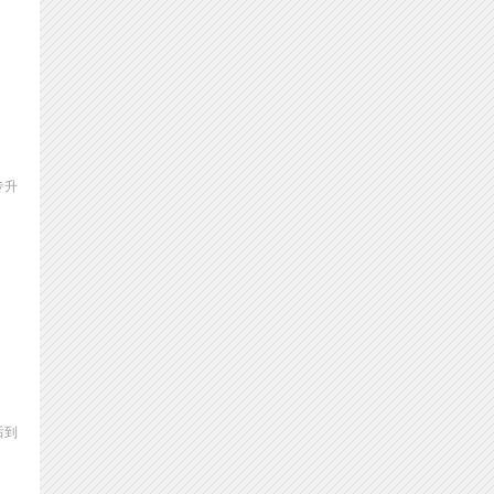
专升
后到