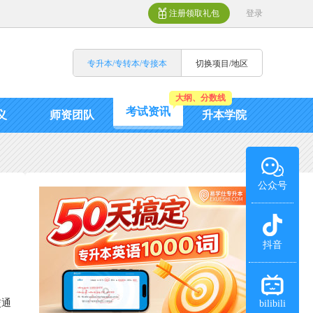
注册领取礼包
登录
专升本/专转本/专接本
切换项目/地区
大纲、分数线
考试资讯
义
师资团队
升本学院
公众号
抖音
交通
bilibili