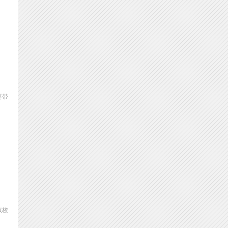
要带
该校