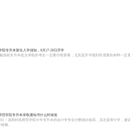
学院专升本新生入学须知，8月27-28日开学
开学！被该校专升本批次录取的考生一定要仔细查看，尤其是开学报到所需要的材料一定
技师范学院专升本录取通知书什么时候发
月20日！滇西科技师范学院今年专升本的会计学专业分数线比较高，其次是审计学，被
顺...