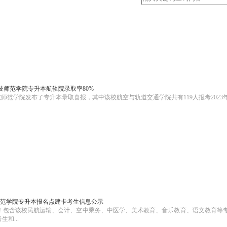
科技师范学院专升本航轨院录取率80%
技师范学院发布了专升本录取喜报，其中该校航空与轨道交通学院共有119人报考2023
技师范学院专升本报名点建卡考生信息公示
4人！包含该校民航运输、会计、空中乘务、中医学、美术教育、音乐教育、语文教育等
和...