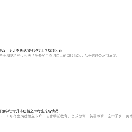
022年专升本免试招收退役士兵成绩公布
2名考生测试合格，相关学生要尽早查询自己的成绩情况，以免错过公示期反馈。
技师范学院专升本建档立卡考生报名情况
总计100名考生为建档立卡户，包含学前教育、音乐教育、英语教育、空中乘务、美