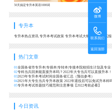
50天搞定专升本英语1000词
微博
专升本
专升本热点资讯
专升本考试政策
专升本考试大纲
专升本考试
联系我们
返回顶部
热门文章
01
全国各省市专升本|专插本|专转本|专接本院校招生计划及专业
02
专科当兵回来能直接升本吗？2022年大专当兵可以直接升本！
03
2023年专升本考试时间全国各省汇总（预估参考）
04
2021年大专生当兵专升本政策 2022年退役后可以免试升本科
05
专升本考试答题技巧规范和注意事项【2022考前必看】
今日资讯