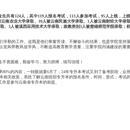
业生共有124人，其中119人报名考试，113人参加考试，95人上线，上
0人被云南农业大学录取、10人被云南民族大学录取、1人被云南财经大学录
录取、3人被滇西应用技术大学录取；政教类别3人被楚雄师范学院录取；
辛勤的工作。这既是他们寒窗苦读、不懈奋斗的结果，也是学院坚持
，以党风带教风促学风，不断提高教育教学质量，注重学院内涵建设的重
生不畏困难，勤奋学习，努力拼搏，续写佳绩！
80%的内容，一转眼就要6月了，24年专升本考试又到了备考阶段，众
本相关政策，系统了解云南统招专升本的报名条件，时间，形式；考试
工作是参与云南省专升本的前提。