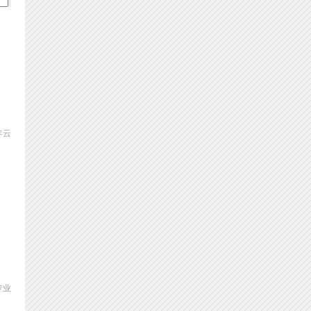
年云
专业