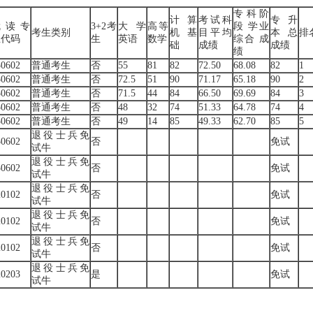
专科阶
计算
考试科
专升
就读专
3+2考
大学
高等
段 学业
考生类别
机 基
目平均
本 总
排
业代码
生
英语
数学
综合 成
础
成绩
成绩
绩
30602
普通考生
否
55
81
82
72.50
68.08
82
1
30602
普通考生
否
72.5
51
90
71.17
65.18
90
2
30602
普通考生
否
71.5
44
84
66.50
69.69
84
3
30602
普通考生
否
48
32
74
51.33
64.78
74
4
30602
普通考生
否
49
14
85
49.33
62.70
85
5
退役士兵免
30602
否
免试
试牛
退役士兵免
30602
否
免试
试牛
退役士兵免
20102
否
免试
试牛
退役士兵免
20102
否
免试
试牛
退役士兵免
20102
否
免试
试牛
退役士兵免
20203
是
免试
试牛