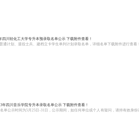
23年四川轻化工大学专升本预录取名单公示 下载附件查看！
包含普通计划、退役士兵、建档立卡学生单列计划录取名单，详细名单下载附件进行查看
023年四川音乐学院专升本录取名单公示 下载附件查看！
录取名单公示时间为5月25日-31日，公示期间，如任何单位或个人有疑问，请持有效身