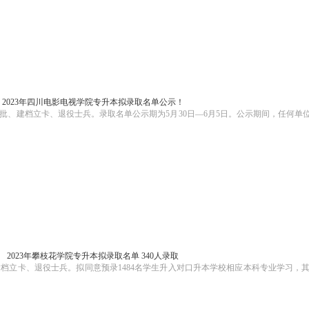
2023年四川电影电视学院专升本拟录取名单公示！
普通批、建档立卡、退役士兵。录取名单公示期为5月30日—6月5日。公示期间，任何单
2023年攀枝花学院专升本拟录取名单 340人录取
、建档立卡、退役士兵。拟同意预录1484名学生升入对口升本学校相应本科专业学习，其