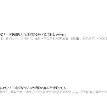
2023年中国民用航空飞行学院专升本拟录取名单公布！
普通批、建档立卡、退役士兵。录取名单公示期为5月30日—6月5日。公示期间，任何
2023年四川工商学院专升本预录取名单公示 录取103人
含普通计划、退役士兵、建档立卡学生单列计划录取名单共计103人，详细名单下载附件