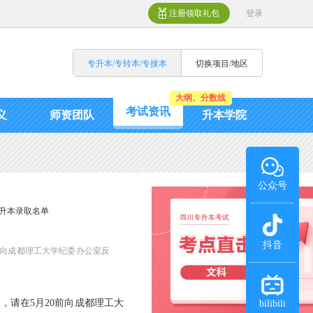
注册领取礼包
登录
专升本/专转本/专接本
切换项目/地区
大纲、分数线
考试资讯
义
师资团队
升本学院
公众号
专升本录取名单
抖音
0前向成都理工大学纪委办公室反
议，请在5月20前向成都理工大
bilibili