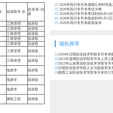
01
2026年四川专升本成绩公布时间
02
2026年四川专升本考试大纲
拟录取 结
名
拟录取专 业
03
2026年四川专升本考试时间4月16
果
04
2026年四川专升本报名时间1月5日
05
2026年四川专升本政策发布
工商管理
拟录取
工商管理
拟录取
工商管理
拟录取
工商管理
拟录取
随机推荐
工商管理
拟录取
工商管理
拟录取
01
2020年日照职业技术学院专升本录
02
2021年淄博职业学院专升本上岸人
工商管理
拟录取
03
2022年山东商业职业技术学院专
04
日照职业技术学院人文与旅游系专升
地质学
拟录取
05
陕西工业职业技术学院专升本对口
地质学
拟录取
地质学
拟录取
测绘工程
拟录取