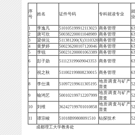
序
姓名
证件号码
专科就读专业
号
1
李逸凡
510105199912113023
商务管理
6
2
唐可欣
500382200011048989
商务管理
6
3
梁倬沅
511381200(X)3110320
商务管理
6
4
黄梦婷
500236200107120046
商务管理
6
5
李锐
500231200001063389
商务管理
6
6
彭子勋
511123199609043353
商务管理
6
/
祝之秋
511002199808230015
商务管理
6
地质调査与矿产
8
李仕满
510972199611305195
5
普査
地质调査与矿产
9
喻鸿艺
500102199712207999
5
普査
地质调査与矿产
10
刘维
362427199701010858
5
普査
11
谭宗峻
51018B99808091510
钻探技术
5
成都理工大学教务处