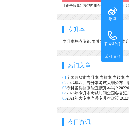
【电子题库】2027四川专升本考点直击（文
微博
专升本
专升本热点资讯
专升本考试政策
专
联系我们
返回顶部
热门文章
01
全国各省市专升本|专插本|专转本
02
2024年四川专升本考试大纲公布
03
专科当兵回来能直接升本吗？202
04
2023年专升本考试时间全国各省
05
2021年大专生当兵专升本政策 20
今日资讯