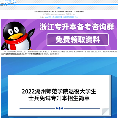
登
转本/专接
导
录
本
航
报考 政策
政策
2022湖州师范学院退役大学生士兵免试专升本招生简章，仅3个专业招生
发布时间：2022/02/16 13:45:00
阅读量：725
热点：
2022浙江专升本招生简章
湖州师范学院专升本
2022浙江专升本的同学们注意了，有报考退役士兵免试的考生们，近日部分招生院校已经在陆续公布其22年专升本退役士兵免试招生简章。下面为大家带来的是
2022年湖州师范学院退役大学生士兵专升本免试招生简章
的文件内容。请注意查看！