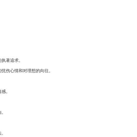
的执著追求。
的忧伤心情和对理想的向往。
情感。
由。
法。