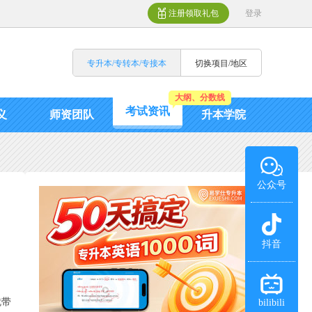
注册领取礼包
登录
专升本/专转本/专接本
切换项目/地区
大纲、分数线
考试资讯
义
师资团队
升本学院
公众号
抖音
就带
bilibili