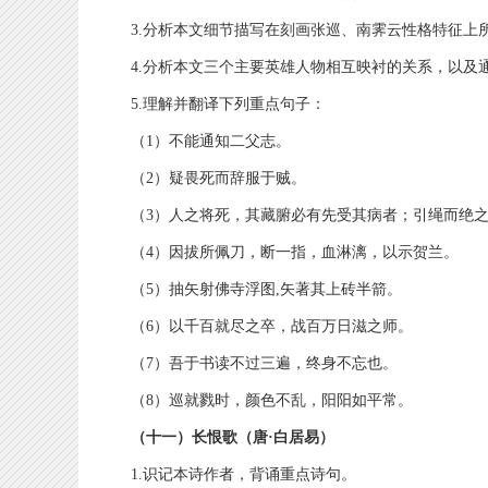
3.分析本文细节描写在刻画张巡、南霁云性格特征上
4.分析本文三个主要英雄人物相互映衬的关系，以及
5.理解并翻译下列重点句子：
（1）不能通知二父志。
（2）疑畏死而辞服于贼。
（3）人之将死，其藏腑必有先受其病者；引绳而绝之
（4）因拔所佩刀，断一指，血淋漓，以示贺兰。
（5）抽矢射佛寺浮图,矢著其上砖半箭。
（6）以千百就尽之卒，战百万日滋之师。
（7）吾于书读不过三遍，终身不忘也。
（8）巡就戮时，颜色不乱，阳阳如平常。
（十一）长恨歌（唐·白居易）
1.识记本诗作者，背诵重点诗句。