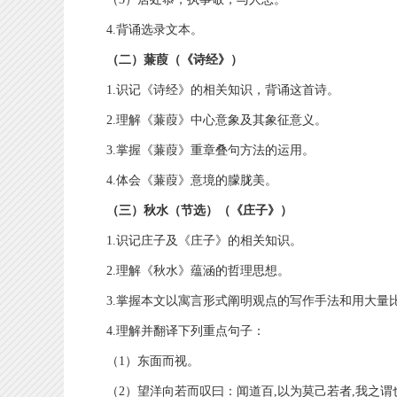
4.背诵选录文本。
（二）蒹葭（《诗经》）
1.识记《诗经》的相关知识，背诵这首诗。
2.理解《蒹葭》中心意象及其象征意义。
3.掌握《蒹葭》重章叠句方法的运用。
4.体会《蒹葭》意境的朦胧美。
（三）秋水（节选）（《庄子》）
1.识记庄子及《庄子》的相关知识。
2.理解《秋水》蕴涵的哲理思想。
3.掌握本文以寓言形式阐明观点的写作手法和用大量
4.理解并翻译下列重点句子：
（1）东面而视。
（2）望洋向若而叹曰：闻道百,以为莫己若者,我之谓