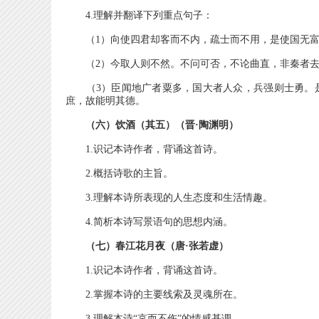
4.理解并翻译下列重点句子：
（1）向使四君却客而不内，疏士而不用，是使国无富
（2）今取人则不然。不问可否，不论曲直，非秦者去
（3）臣闻地广者粟多，国大者人众，兵强则士勇。是
庶，故能明其德。
（六）饮酒（其五）（晋·陶渊明）
1.识记本诗作者，背诵这首诗。
2.概括诗歌的主旨。
3.理解本诗所表现的人生态度和生活情趣。
4.简析本诗写景语句的思想内涵。
（七）春江花月夜（唐·张若虚）
1.识记本诗作者，背诵这首诗。
2.掌握本诗的主要线索及灵魂所在。
3.理解本诗“哀而不伤”的情感基调。