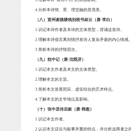
4.分析本诗情、景、理交融的意境美。
（八）宣州谢朓楼饯别校书叔云（唐·李白）
1.识记本诗作者及本诗的文体类型，背诵这首诗。
2.理解本诗借言离别情抒发诗人复杂矛盾的内心情感
3.简析本诗的抒情层次。
（九）枕中记（唐·沈既济）
1.识记本文作者及本文的文体类型。
2.理解本文的主旨。
3.简析本文首尾照应、虚实结合的艺术特点。
4.了解本文的文学地位及影响。
（十）张中丞传后叙（唐·韩愈）
1.识记本文作者。
2.认识本文议论与叙事并重的特点，并分析这两者之