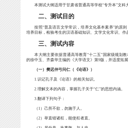
本测试大纲适用于甘肃省普通高等学校“专升本”文科大
二、测试目的
按照“普及语言文学常识，培养文化基本素养”的原则
培养目标，检验考生的汉语基础知识、文学文化常识、作
三、测试内容
本大纲主要依据普通高等教育“十二五”国家级规划教
的徐中玉、齐森华主编的《大学语文》第9版，并适度拓
（一）樊迟仲弓问仁（《论语》）
1.识记孔子及《论语》的相关知识。
2.理解文本的内容，掌握孔子关于“仁”的思想内涵。
3.翻译下列句子：
（1）己所不欲，勿施于人。
（2）举直错诸枉，能使枉者直。
（3）居处恭，执事敬，与人忠。