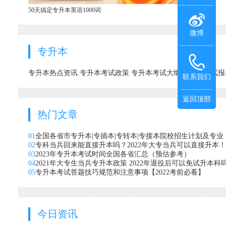
50天搞定专升本英语1000词
微博
专升本
专升本热点资讯
专升本考试政策
专升本考试大纲
专升本考试
联系我们
返回顶部
热门文章
01
全国各省市专升本|专插本|专转本|专接本院校招生计划及专业
02
专科当兵回来能直接升本吗？2022年大专当兵可以直接升本！
03
2023年专升本考试时间全国各省汇总（预估参考）
04
2021年大专生当兵专升本政策 2022年退役后可以免试升本科
05
专升本考试答题技巧规范和注意事项【2022考前必看】
今日资讯