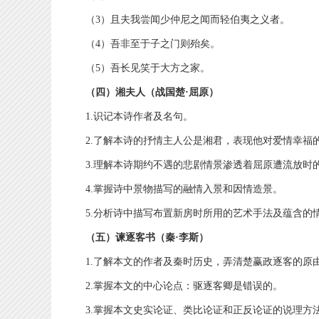
（3）且夫我尝闻少仲尼之闻而轻伯夷之义者。
（4）吾非至于子之门则殆矣。
（5）吾长见笑于大方之家。
（四）湘夫人（战国楚·屈原）
1.识记本诗作者及名句。
2.了解本诗的抒情主人公是湘君，表现他对爱情幸福
3.理解本诗期约不遇的悲剧情景渗透着屈原遭流放时
4.掌握诗中景物描写的融情入景和因情造景。
5.分析诗中描写布置新房时所用的艺术手法及蕴含的
（五）谏逐客书（秦·李斯）
1.了解本文的作者及秦时历史，弄清楚赢政逐客的原
2.掌握本文的中心论点：驱逐客卿是错误的。
3.掌握本文史实论证、类比论证和正反论证的说理方