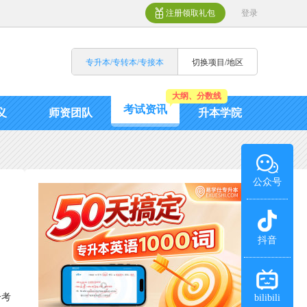
注册领取礼包
登录
专升本/专转本/专接本
切换项目/地区
大纲、分数线
考试资讯
义
师资团队
升本学院
公众号
抖音
一考
bilibili