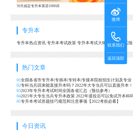
50天搞定专升本英语1000词
微博
专升本
专升本热点资讯
专升本考试政策
专升本考试大纲
专升本考试
联系我们
返回顶部
热门文章
01
全国各省市专升本|专插本|专转本|专接本院校招生计划及专业
02
专科当兵回来能直接升本吗？2022年大专当兵可以直接升本！
03
2023年专升本考试时间全国各省汇总（预估参考）
04
2021年大专生当兵专升本政策 2022年退役后可以免试升本科
05
专升本考试答题技巧规范和注意事项【2022考前必看】
今日资讯