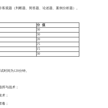
客观题（判断题、简答题、论述题、案例分析题）。
分
值
30
30
20
25
15
30
时间为120分钟。
指挥与战术；
技术；
禁毒；