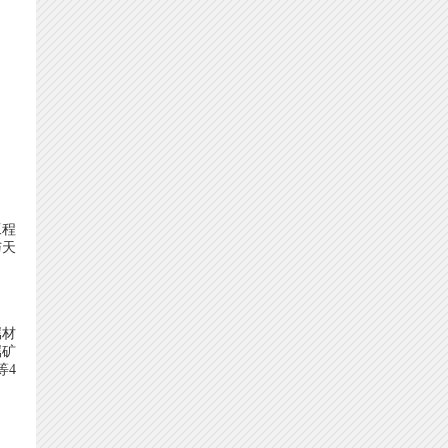
工程
与天
属材
属矿
等4