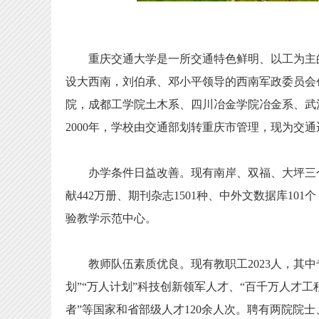
重庆交通大学是一所交通特色鲜明、以工为主的多
设大西南，刘伯承、邓小平领导的西南军政委员会创
院，成都工学院土木系、四川冶金学院冶金系、武汉
2000年，学校由交通部划转重庆市管理，现为交
办学条件日益改善。现有南岸、双福、大坪三个校
献442万册、期刊杂志1501种、中外文数据库10
验教学示范中心。
教师队伍素质优良。现有教职工2023人，其中专任
划”“万人计划”科技创新领军人才、“百千万人才工
者”等国家和省部级人才120余人次。聘有两院院