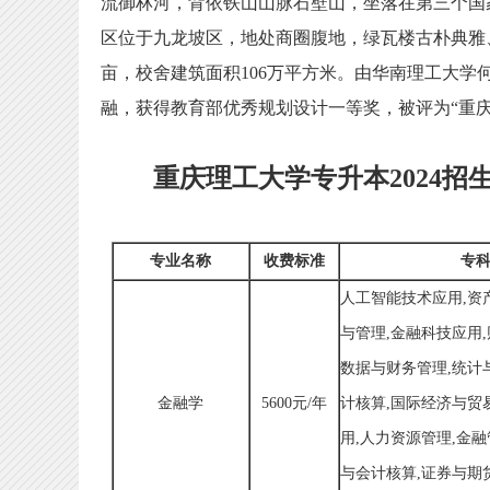
流御林河，背依铁山山脉石壁山，坐落在第三个国
区位于九龙坡区，地处商圈腹地，绿瓦楼古朴典雅、
亩，校舍建筑面积106万平方米。由华南理工大
融，获得教育部优秀规划设计一等奖，被评为“重庆
重庆理工大学专升本2024招
专业名称
收费标准
专
人工智能技术应用,资
与管理,金融科技应用,
数据与财务管理,统计
金融学
5600元/年
计核算,国际经济与贸
用,人力资源管理,金融
与会计核算,证券与期