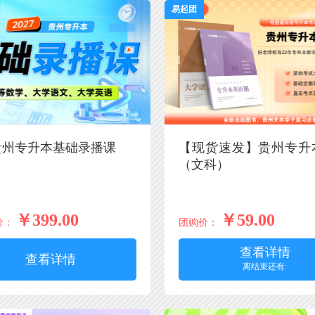
易起团
7贵州专升本基础录播课
【现货速发】贵州专升
（文科）
￥399.00
￥59.00
价：
团购价：
查看详情
查看详情
离结束还有: