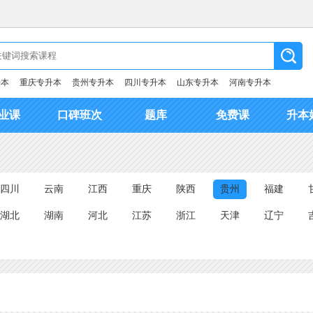
升本
重庆专升本
贵州专升本
四川专升本
山东专升本
河南专升本
业课
口碑班次
题库
免费课
升本
四川
云南
江西
重庆
陕西
贵州
福建
湖北
湖南
河北
江苏
浙江
天津
辽宁