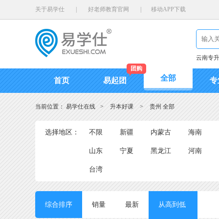
关于易学仕
|
好老师教育官网
|
移动APP下载
云南专
团购
全部
首页
易起团
专
当前位置：
易学仕在线
>
升本好课
>
贵州 全部
选择地区：
不限
新疆
内蒙古
海南
山东
宁夏
黑龙江
河南
台湾
综合排序
销量
最新
按价格
从高到低