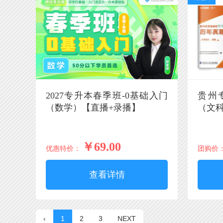
2027专升本春季班-0基础入门
贵州
（数学）【直播+录播】
（文科）
￥69.00
优惠特价：
团购价
查看详情
‹
1
2
3
NEXT