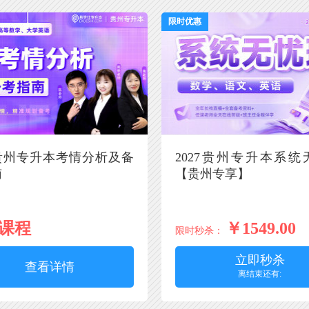
限时优惠
7贵州专升本考情分析及备
2027贵州专升本系统
南
【贵州专享】
课程
￥1549.00
限时秒杀：
立即秒杀
查看详情
离结束还有: