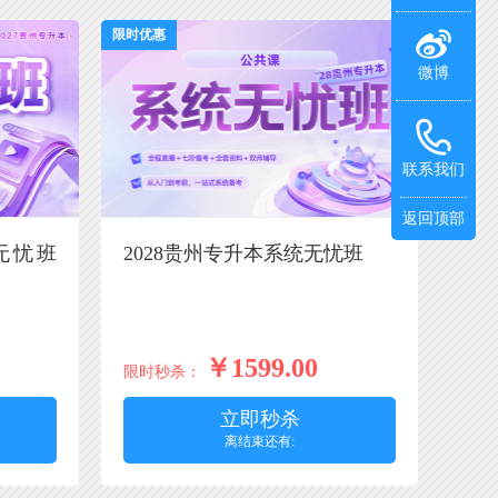
限时优惠
微博
联系我们
返回顶部
无忧班
2028贵州专升本系统无忧班
￥1599.00
限时秒杀：
立即秒杀
离结束还有: