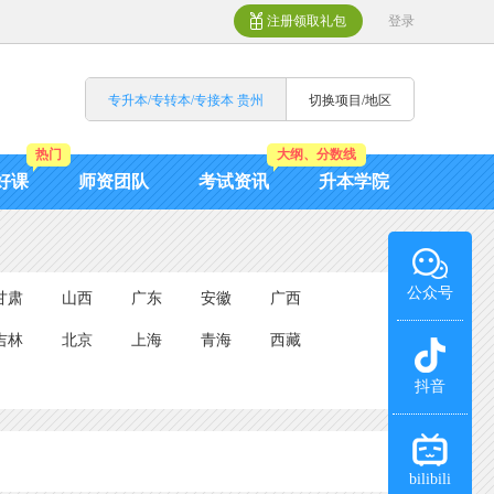
注册领取礼包
登录
专升本/专转本/专接本 贵州
切换项目/地区
热门
大纲、分数线
好课
师资团队
考试资讯
升本学院
公众号
甘肃
山西
广东
安徽
广西
吉林
北京
上海
青海
西藏
抖音
bilibili