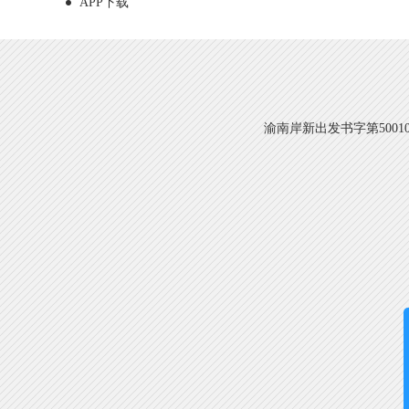
APP下载
渝南岸新出发书字第500108