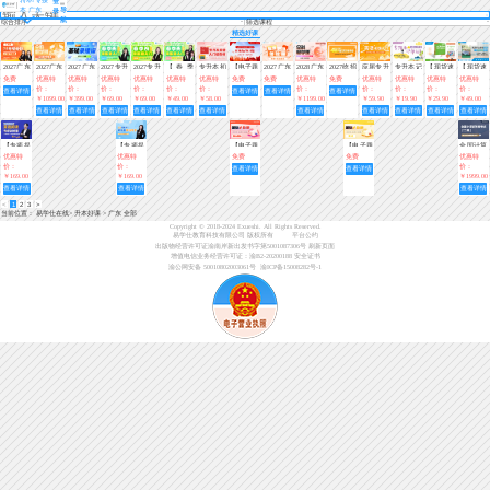
登
本 广东
导
录
航
综合排序
筛选课程
精选好课
2027广东
2027广东
2027广东
2027专升
2027专升
【春季
专升本初
【电子题
2027广东
2028广东
2027统招
应届专升
专升本记
【现货速
【现货速
专升本考
专升本全
专升本基
本春季
本春季
班】2027
级入门英
库】2027
专升本免
专升本全
专升本40
本初级入
单词—
发】全国
发】专升
免费
优惠特
优惠特
优惠特
优惠特
优惠特
优惠特
免费
免费
优惠特
免费
优惠特
优惠特
优惠特
优惠特
情分析
科畅学班
础录播课
班-0基础
班-0基础
专升本春
语教材
广东专升
费体验课
科畅学班
天速记专
门（英
(趣味小
专升本英
本考试英
价：
价：
价：
价：
价：
价：
价：
价：
价：
价：
价：
查看详情
查看详情
查看详情
查看详情
+备考指
入门（数
入门（英
季班-0基
本时事政
（英语
升本单词
语）视频
课堂)
语词汇一
语写作范
￥1099.00
￥399.00
￥69.00
￥69.00
￥49.00
￥58.00
￥1199.00
￥59.90
￥19.90
￥29.90
￥49.00
南
学）【直
语）【直
础入门
治（持续
+政治理
+资料
本好词
文指南
查看详情
查看详情
查看详情
查看详情
查看详情
查看详情
查看详情
查看详情
查看详情
查看详情
查看详情
播+录
播+录
（语文）
更新）
论）
播】
播】
【直播
课】
【专项提
【专项提
【电子题
【电子题
全国计算
分】专升
分】专升
库】2027
库】2027
机等级考
优惠特
优惠特
免费
免费
优惠特
本英语阅
本英语写
广东专升
广东专升
试二级
价：
价：
价：
查看详情
查看详情
读专项训
作专项课
本基础必
本基础必
（WPS
￥169.00
￥169.00
￥1999.00
练营
英语作文
刷（政治
刷（英
Office高
查看详情
查看详情
查看详情
课
理论）
语）
级应用）
<
1
2
3
>
当前位置：
易学仕在线
>
升本好课
>
广东 全部
Copyright © 2018-2024 Exueshi. All Rights Reserved.
易学仕教育科技有限公司 版权所有
平台公约
出版物经营许可证渝南岸新出发书字第5001087306号
刷新页面
增值电信业务经营许可证：渝B2-20200188
安全证书
渝公网安备 50010802003061号
渝ICP备15008282号-1