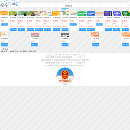
登
本 河南
导
录
航
综合排序
筛选课程
精选好课
2026统招
2026专升
2026专升
2026专升
【现货速
专升本记
应届专升
【现货速
专升本英
专升本英
专升本英
【免费资
【专项提
【电子题
【电子题
专升本40
本春季
本春季
本春季
发】
单词—
本初级入
发】全国
语核心单
语词汇训
语词汇训
料】高等
分】专升
库】大学
库】大学
免费
优惠特
优惠特
优惠特
优惠特
优惠特
优惠特
优惠特
免费
优惠特
优惠特
免费
优惠特
优惠特
优惠特
2013-
天速记专
班-0基础
班-0基础
班-0基础
(趣味小
门（英
专升本英
词速记练
练营（第
练营（第
数学基础
本英语阅
英语高分
英语语法
价：
价：
价：
价：
价：
价：
价：
价：
价：
价：
价：
价：
查看详情
查看详情
查看详情
2023河南
升本单词
入门（英
入门（数
入门（语
课堂)
语）视频
语词汇一
习3000题
一期）
二期）陈
必背公式
读专项训
专项突破
与词汇
￥69.00
￥69.00
￥49.00
￥59.00
￥19.90
￥59.90
￥29.90
￥99.00
￥99.00
￥169.00
￥39.00
￥39.00
专升本真
语）【已
学）【已
文）【已
+资料
本好词
（第三
能Allen
练营
800题
600题
查看详情
查看详情
查看详情
查看详情
查看详情
查看详情
查看详情
查看详情
查看详情
查看详情
查看详情
查看详情
题汇编
结课】
结课】
结课】
期）
高等数学
【免费资
【免费资
【免费资
【免费资
基础公式
料】大学
料】大学
料】大学
料】大学
免费
免费
免费
免费
免费
测试题
语文必背
英语写作
英语高频
英语常用
查看详情
查看详情
查看详情
查看详情
查看详情
知识点汇
范文
短语搭配
介词短语
<
1
2
3
>
总
当前位置：
易学仕在线
>
升本好课
>
河南 全部
Copyright © 2018-2024 Exueshi. All Rights Reserved.
易学仕教育科技有限公司 版权所有
平台公约
出版物经营许可证渝南岸新出发书字第5001087306号
刷新页面
增值电信业务经营许可证：渝B2-20200188
安全证书
渝公网安备 50010802003061号
渝ICP备15008282号-1