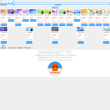
登
本 宁夏
导
录
航
综合排序
筛选课程
精选好课
50天搞定
2026宁夏
2027宁夏
2027宁夏
2027宁夏
2027专升
2027专升
2028宁夏
2027专升
专升本初
专升本英
应届专升
【现货速
【现货速
专升本记
专升本英
专升本考
专升本全
专升本免
专升本入
本春季
本春季
专升本全
本春季
级入门英
语考纲词
本初级入
发】全国
发】专升
单词—
优惠特
免费
优惠特
免费
免费
优惠特
优惠特
优惠特
优惠特
优惠特
免费
优惠特
优惠特
优惠特
优惠特
语1000词
情分析
科畅学班
费体验课
学测试
班-0基础
班-0基础
科畅学班
班-0基础
语教材
汇
门（英
专升本英
本考试英
(趣味小
价：
价：
价：
价：
价：
价：
价：
价：
价：
价：
价：
查看详情
查看详情
查看详情
查看详情
+27备考
入门（语
入门（英
入门（数
语）视频
语词汇一
语写作范
课堂)
￥69.00
￥1199.00
￥49.00
￥69.00
￥1249.00
￥69.00
￥58.00
￥59.90
￥29.90
￥49.00
￥19.90
指南
文）【直
语）【直
学）【直
+资料
本好词
文指南
查看详情
查看详情
查看详情
查看详情
查看详情
查看详情
查看详情
查看详情
查看详情
查看详情
查看详情
播课】
播+录
播+录
播】
播】
【专项提
【专项提
全国计算
【现货速
【现货速
分】专升
分】专升
机等级考
发】全国
发】全国
优惠特
优惠特
优惠特
优惠特
优惠特
本英语阅
本英语写
试二级
护考护士
护士资格
价：
价：
价：
价：
价：
读专项训
作专项课
（WPS
资格证考
证考试辅
￥169.00
￥169.00
￥1999.00
￥29.00
￥49.00
练营
英语作文
Office高
试护考一
导用书护
查看详情
查看详情
查看详情
查看详情
查看详情
课
级应用）
本好题
考教材
<
1
2
3
>
当前位置：
易学仕在线
>
升本好课
>
宁夏 全部
Copyright © 2018-2024 Exueshi. All Rights Reserved.
易学仕教育科技有限公司 版权所有
平台公约
出版物经营许可证渝南岸新出发书字第5001087306号
刷新页面
增值电信业务经营许可证：渝B2-20200188
安全证书
渝公网安备 50010802003061号
渝ICP备15008282号-1