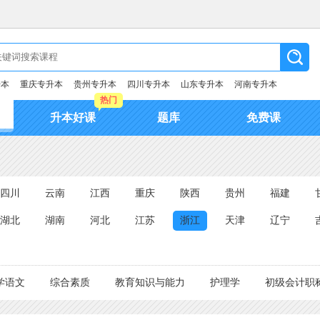
升本
重庆专升本
贵州专升本
四川专升本
山东专升本
河南专升本
热门
升本好课
题库
免费课
四川
云南
江西
重庆
陕西
贵州
福建
湖北
湖南
河北
江苏
浙江
天津
辽宁
学语文
综合素质
教育知识与能力
护理学
初级会计职