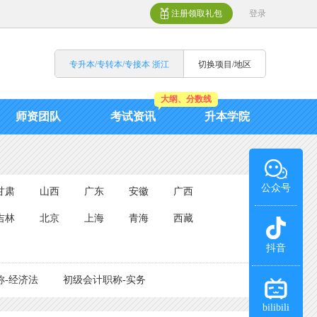
注册领取礼包
登录
专升本/专转本/专接本 浙江
切换项目/地区
大纲、分数线
师资团队
考试资讯
升本学院
公众号
甘肃
山西
广东
安徽
广西
吉林
北京
上海
青海
西藏
抖音
称-经济法
初级会计职称-实务
bilibili