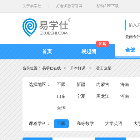
关于易学仕
|
好老师教育官网
|
移动APP下载
云南专
团购
全部
首页
易起团
当前位置：
易学仕在线
>
升本好课
>
浙江 全部
选择地区：
不限
新疆
内蒙古
海南
山东
宁夏
黑龙江
河南
台湾
课程学科：
不限
高等数学
大学英语
大