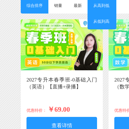
综合排序
销量
最新
按价格
从高到低
从低到高
2027专升本春季班-0基础入门
202
（英语）【直播+录播】
（数
￥69.00
优惠特价：
优惠特
查看详情