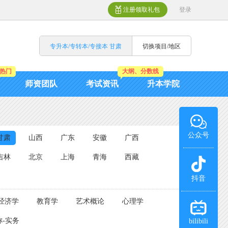
注册领取礼包
登录
专升本/专转本/专接本 甘肃
切换项目/地区
热门
大纲、分数线
师资团队
考试资讯
升本学院
公众号
甘肃
山西
广东
安徽
广西
吉林
北京
上海
青海
西藏
抖音
经济学
教育学
艺术概论
心理学
-实务
bilibili