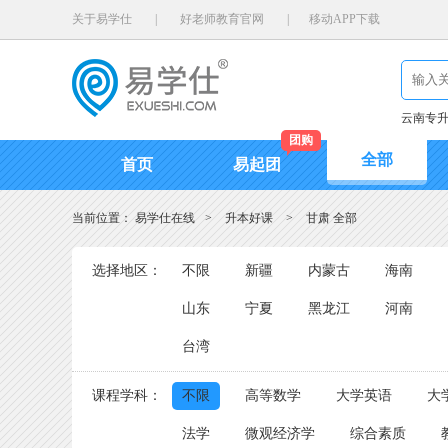
关于易学仕
|
好老师教育官网
|
移动APP下载
云南专
团购
全部
首页
易起团
当前位置：
易学仕在线
>
升本好课
>
甘肃 全部
选择地区：
不限
新疆
内蒙古
海南
山东
宁夏
黑龙江
河南
台湾
课程学科：
不限
高等数学
大学英语
大
法学
微观经济学
综合素质