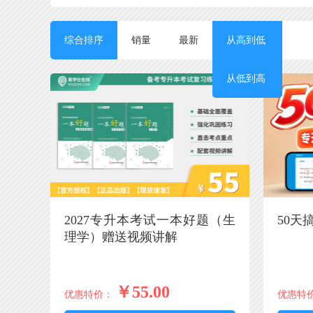
综合排序
销量
最新
按价格
从高到低
从低到高
2027专升本考试一本好题（生
50天
理学）赠送视频讲解
￥55.00
优惠特价：
优惠特