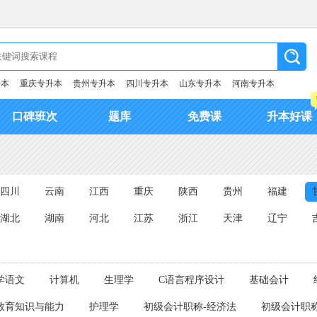
升本
重庆专升本
贵州专升本
四川专升本
山东专升本
河南专升本
口碑班次
题库
免费课
升本好课
四川
云南
江西
重庆
陕西
贵州
福建
湖北
湖南
河北
江苏
浙江
天津
辽宁
学语文
计算机
生理学
C语言程序设计
基础会计
教育知识与能力
护理学
初级会计职称-经济法
初级会计职称