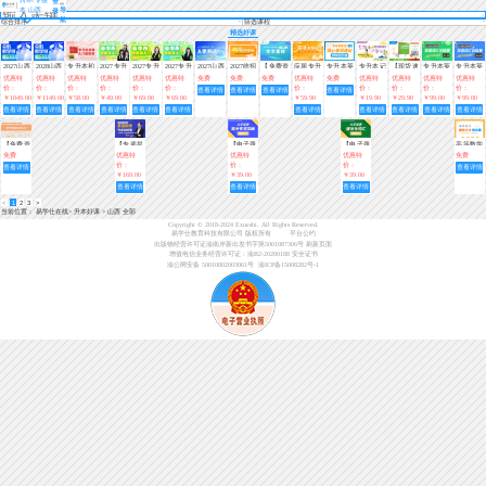
登
本 山西
导
录
航
综合排序
筛选课程
精选好课
2027山西
2028山西
专升本初
2027专升
2027专升
2027专升
2027山西
2027统招
【免费资
应届专升
专升本英
专升本记
【现货速
专升本英
专升本英
专升本全
专升本全
级入门英
本春季
本春季
本春季
专升本入
专升本40
料】大学
本初级入
语核心单
单词—
发】全国
语词汇训
语词汇训
优惠特
优惠特
优惠特
优惠特
优惠特
优惠特
免费
免费
免费
优惠特
免费
优惠特
优惠特
优惠特
优惠特
科畅学班
科畅学班
语教材
班-0基础
班-0基础
班-0基础
学测试
天速记专
语文作文
门（英
词速记练
(趣味小
专升本英
练营（第
练营（第
价：
价：
价：
价：
价：
价：
价：
价：
价：
价：
价：
查看详情
查看详情
查看详情
查看详情
入门（语
入门（英
入门（数
升本单词
素材汇总
语）视频
习3000题
课堂)
语词汇一
一期）
二期）陈
￥1049.00
￥1149.00
￥58.00
￥49.00
￥69.00
￥69.00
￥59.90
￥19.90
￥29.90
￥99.00
￥99.00
文）【直
语）【直
学）【直
+资料
（第三
本好词
能Allen
查看详情
查看详情
查看详情
查看详情
查看详情
查看详情
查看详情
查看详情
查看详情
查看详情
查看详情
播课】
播+录
播+录
期）
播】
播】
【免费资
【专项提
【电子题
【电子题
高等数学
料】高等
分】专升
库】大学
库】大学
基础公式
免费
优惠特
优惠特
优惠特
免费
数学基础
本英语阅
英语高分
英语语法
测试题
价：
价：
价：
查看详情
查看详情
必背公式
读专项训
专项突破
与词汇
￥169.00
￥39.00
￥39.00
练营
800题
600题
查看详情
查看详情
查看详情
<
1
2
3
>
当前位置：
易学仕在线
>
升本好课
>
山西 全部
Copyright © 2018-2024 Exueshi. All Rights Reserved.
易学仕教育科技有限公司 版权所有
平台公约
出版物经营许可证渝南岸新出发书字第5001087306号
刷新页面
增值电信业务经营许可证：渝B2-20200188
安全证书
渝公网安备 50010802003061号
渝ICP备15008282号-1