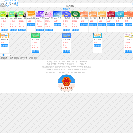
登
本 广西
导
录
航
综合排序
筛选课程
精选好课
2027专升
2027专升
2027专升
2027统招
2027广西
2028广西
2027广西
【电子题
【电子题
【免费资
【免费资
【免费资
【免费资
【免费资
【免费资
本春季
本春季
本春季
专升本40
专升本全
专升本全
专升本入
库】大学
库】大学
料】大学
料】大学
料】大学
料】大学
料】大学
料】大学
优惠特
优惠特
优惠特
免费
优惠特
优惠特
免费
优惠特
优惠特
免费
免费
免费
免费
免费
免费
班-0基础
班-0基础
班-0基础
天速记专
科畅学班
科畅学班
学测试
英语高分
英语语法
英语高频
英语常用
英语动词
语文常用
语文作文
英语阅读
价：
价：
价：
价：
价：
价：
价：
查看详情
查看详情
查看详情
查看详情
查看详情
查看详情
查看详情
查看详情
入门（英
入门（数
入门（语
升本单词
【广西专
【广西专
专项突破
与词汇
短语搭配
介词短语
高频考点
常识汇总
素材汇总
理解高频
￥69.00
￥69.00
￥49.00
￥1080.00
￥1180.00
￥39.00
￥39.00
语）【直
学）【直
文）【直
享】
享】
800题
600题
500词
查看详情
查看详情
查看详情
查看详情
查看详情
查看详情
查看详情
播+录
播+录
播课】
播】
播】
高等数学
专升本英
专升本英
专升本英
广西专升
基础公式
语词汇训
语词汇训
语核心单
本记单词
免费
优惠特
优惠特
免费
优惠特
测试题
练营（第
练营（第
词速记练
—(趣味
价：
价：
价：
查看详情
查看详情
一期）
二期）陈
习3000题
小课堂)
￥99.00
￥99.00
￥19.90
能Allen
（第三
查看详情
查看详情
查看详情
期）
<
1
2
3
>
当前位置：
易学仕在线
>
升本好课
>
广西 全部
Copyright © 2018-2024 Exueshi. All Rights Reserved.
易学仕教育科技有限公司 版权所有
平台公约
出版物经营许可证渝南岸新出发书字第5001087306号
刷新页面
增值电信业务经营许可证：渝B2-20200188
安全证书
渝公网安备 50010802003061号
渝ICP备15008282号-1